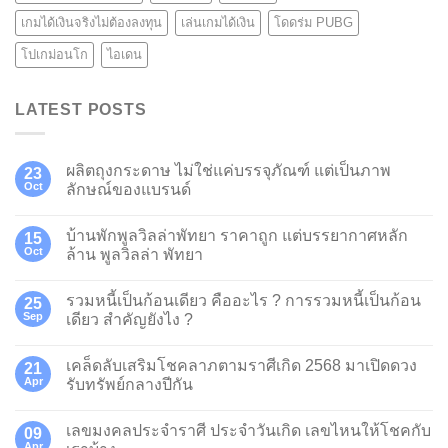
เกมได้เงินจริงไม่ต้องลงทุน
เล่นเกมได้เงิน
โดดร่ม PUBG
โปเกม่อนโก
ไอเดน
LATEST POSTS
ผลิตถุงกระดาษ ไม่ใช่แค่บรรจุภัณฑ์ แต่เป็นภาพ
23
Oct
ลักษณ์ของแบรนด์
บ้านพักพูลวิลล่าพัทยา ราคาถูก แต่บรรยากาศหลัก
15
Oct
ล้าน พูลวิลล่า พัทยา
รวมหนี้เป็นก้อนเดียว คืออะไร ? การรวมหนี้เป็นก้อน
25
Sep
เดียว สำคัญยังไง ?
เคล็ดลับเสริมโชคลาภตามราศีเกิด 2568 มาเปิดดวง
21
Apr
รับทรัพย์กลางปีกัน
เลขมงคลประจำราศี ประจำวันเกิด เลขไหนให้โชคกับ
09
Apr