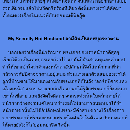
เพื่อนได้ แต่ก็มีหลายๆ คนที่อ่านจนติด จนเพลิน ก็อยากอ่านแบบ
รวดเดียวจบแล้วไปหวีดกรีดร้องทีเดียว ดังนั้นทางเราได้คัดมา
ทั้งหมด 3 เรื่องในแนวที่เป็นคอมเมดี้ฟีลกู๊ด
My Secretly Hot Husband สามีฉันเป็นเทพบุตรซาตาน
บอกเลยว่าเรื่องนี้น่ารักมาก พระเอกของเราหน้าตาดีสุดๆ
เรียกได้ว่าเป็นเทพบุตรเลยก็ว่าได้ แต่มันก็มันสาเหตุและคำสาป
ทำให้เขาเข้าใจว่าตัวเองหน้าตาอัปลักษณ์จึงใส่หน้ากากที่น่า
กลัวราวกับปีศาจซาตานอยู่เสมอ ส่วนนางเอกตัวแสบของเราได้
ถูกที่บ้านขายให้มาแต่งงานกับพระเอกที่เป็นถึง “ลอร์ดปีศาจแห่ง
เมืองเหนือ” แรกๆ นางเอกก็กลัว แต่พอได้รู้จักพระเอกก็ยิ่งเห็นว่า
เขานั้นขี้อาย แถมยังจิตใจดีสุดๆ จนกระทั่งเห็นใบหน้าภายใต้
หน้ากากว่างดงามแค่ไหน ทว่าเธอก็ไม่สามารถบอกเขาได้ว่า
หน้าตาเขานั้นไม่ได้อัปลักษณ์เพราะมีคำสาปขวางไว้ เรื่องราว
ของพระเอกที่พร้อมจะหย่าเพราะไม่มั่นใจในตัวเอง กับนางเอกที่
ให้ตายยังไงก็ไม่ยอมหย่าจึงเกิดขึ้น