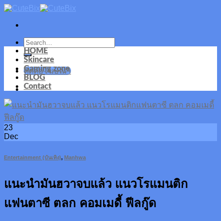
Skip
to
content
HOME
Skincare
Gaming zone
ติดต่อโฆษณา
BLOG
Contact
23
Dec
Entertainment (บันเทิง)
,
Manhwa
แนะนำมันฮวาจบแล้ว แนวโรแมนติก
แฟนตาซี ตลก คอมเมดี้ ฟีลกู๊ด