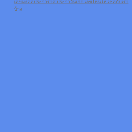
เลขมงคลประจำราศี ประจำวันเกิด เลขไหนให้โชคกับเรา
บ้าง