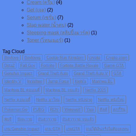
Cream (ครีม)
(4)
Gel (เจล)
(2)
Serum (เซรั่ม)
(7)
Slap water (น้ำตบ)
(2)
Sleeping mask (สลิปปิ้งมาร์ค)
(1)
Toner (โทนเนอร์)
(1)
Tag Cloud
Boylove
Boyloves
Cookie Run Kingdom
crypto
Crypto zoon
Dota2
Fall Guy
Fortnite
Fortnite Battle Royale
Game GTA
Genshin Impact
Grand Theft Auto
Grand Theft Auto V
GTA
Identity V
Innisfree
Jump Force
Kiehl's
Manhwa BL
Manhwa BL คอมเมดี้
Manhwa BL จบแล้ว
Netflix 2025
Netflix คอมเมดี้
Netflix มาใหม่
Netflix หนังน่าดู
Netflix หนังใหม่
Pokemon Go
PUBG
ROV
Werewolf
Yaoi
คีลส์
คุกกี้รัน
พับจี
มังงะวาย
มันฮวาวาย
มันฮวาวาย จบแล้ว
เกม Genshin Impact
เกม GTA
เกมGTA
เกมได้เงินจริงไม่ต้องลงทุน