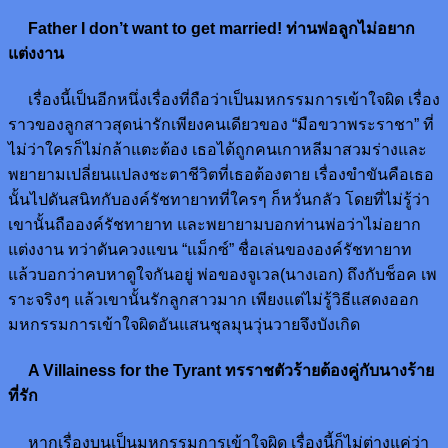
Father I don’t want to get married! ท่านพ่อลูกไม่อยาก
แต่งงาน
เรื่องนี้เป็นอีกหนึ่งเรื่องที่ถือว่าเป็นมหกรรมการเข้าใจผิด เรื่อง
ราวของลูกสาวสุดน่ารักเพียงคนเดียวของ “มือขวาพระราชา” ที่
ไม่ว่าใครก็ไม่กล้าแตะต้อง เธอได้ถูกคนเกาหลีมาสวมร่างและ
พยายามเปลี่ยนแปลงชะตาชีวิตที่เธอต้องตาย เรื่องขำขันคือเธอ
นั้นไปดันสนิทกับองค์รัชทายาทที่ใครๆ ก็หวั่นกลัว โดยที่ไม่รู้ว่า
เขานั้นถือองค์รัชทายาท และพยายามบอกท่านพ่อว่าไม่อยาก
แต่งงาน ทว่าดันควงแขน “แม็กซ์” ชื่อเล่นขององค์รัชทายาท
แล้วบอกว่าคบหาดูใจกันอยู่ พ่อของจูเวล(นางเอก) ถึงกับช็อค เพ
ราะจริงๆ แล้วเขานั้นรักลูกสาวมาก เพียงแต่ไม่รู้วิธีแสดงออก
มหกรรมการเข้าใจผิดอันแสนชุลมุนวุ่นวายจึงบังเกิด
A Villainess for the Tyrant ทรราชตัวร้ายต้องคู่กับนางร้าย
ที่รัก
หากเรื่องบนเป็นมหกรรมการเข้าใจผิด เรื่องนี้ก็ไม่ต่างแค่ว่า