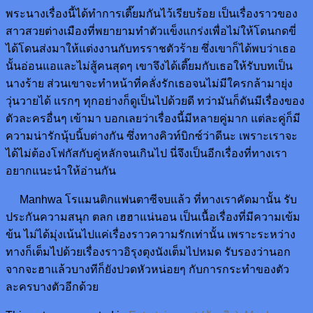
พระนางเรื่องนี้ได้ทำการเตี๊ยมกันไว้เรียบร้อย เป็นเรื่องราวของ
สาวสวยต่างเมืองที่พยายามทำตัวแข็งแกร่งเพื่อไม่ให้โดนกดขี่
ได้โดนส่งมาให้แต่งงานกับทรราชตัวร้าย ซึ่งเขาก็ได้พบว่าเธอ
นั้นอ่อนแอและไม่สู้คนสุดๆ เขาจึงได้เตี๊ยมกับเธอให้รับบทเป็น
นางร้าย ส่วนเขาจะทำหน้าที่คลั่งรักเธอจนไม่มีใครกล้ามายุ่ง
วุ่นวายได้ แรกๆ ทุกอย่างก็ดูเป็นไปด้วยดี ทว่ามันก็ดันมีเรื่องของ
ตัวละครอื่นๆ เข้ามา บอกเลยว่าเรื่องนี้มีหลายคู่มาก แต่ละคู่ก็มี
ความน่ารักนุ้บนิ้บต่างกัน ซึ่งทางคิวท์บิกซ์ว่าดีนะ เพราะเราจะ
ได้ไม่ต้องโฟกัสกับคู่หลักจนเกินไป นี่จึงเป็นอีกเรื่องที่ทางเรา
อยากแนะนำให้อ่านกัน
Manhwa โรแมนติกแฟนตาซีจบแล้ว ที่ทางเราคัดมานั้น รับ
ประกันความสนุก ตลก เฮฮาแน่นอน เป็นเนื้อเรื่องที่มีความเข้ม
ข้น ไม่ได้มุ่งเน้นไปแค่เรื่องราวความรักเท่านั้น เพราะระหว่าง
ทางก็เต็มไปด้วยเรื่องราวอิรุงตุงนังเต็มไปหมด รับรองว่านอก
จากจะฮาแล้วบางทีก็ยังปวดหัวหน่อยๆ กับการกระทำของตัว
ละครบางตัวอีกด้วย