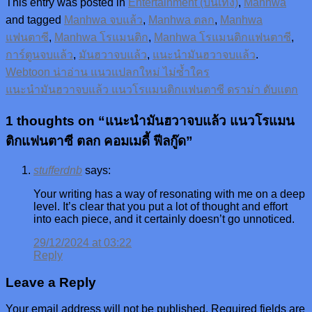
This entry was posted in
Entertainment (บันเทิง)
,
Manhwa
and tagged
Manhwa จบแล้ว
,
Manhwa ตลก
,
Manhwa
แฟนตาซี
,
Manhwa โรแมนติก
,
Manhwa โรแมนติกแฟนตาซี
,
การ์ตูนจบแล้ว
,
มันฮวาจบแล้ว
,
แนะนำมันฮวาจบแล้ว
.
Webtoon น่าอ่าน แนวแปลกใหม่ ไม่ซ้ำใคร
แนะนำมันฮวาจบแล้ว แนวโรแมนติกแฟนตาซี ดราม่า ตับแตก
1 thoughts on “
แนะนำมันฮวาจบแล้ว แนวโรแมน
ติกแฟนตาซี ตลก คอมเมดี้ ฟีลกู๊ด
”
stufferdnb
says:
Your writing has a way of resonating with me on a deep
level. It’s clear that you put a lot of thought and effort
into each piece, and it certainly doesn’t go unnoticed.
29/12/2024 at 03:22
Reply
Leave a Reply
Your email address will not be published.
Required fields are