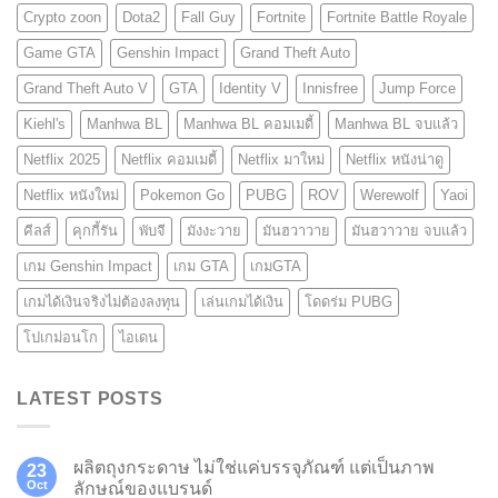
Crypto zoon
Dota2
Fall Guy
Fortnite
Fortnite Battle Royale
Game GTA
Genshin Impact
Grand Theft Auto
Grand Theft Auto V
GTA
Identity V
Innisfree
Jump Force
Kiehl's
Manhwa BL
Manhwa BL คอมเมดี้
Manhwa BL จบแล้ว
Netflix 2025
Netflix คอมเมดี้
Netflix มาใหม่
Netflix หนังน่าดู
Netflix หนังใหม่
Pokemon Go
PUBG
ROV
Werewolf
Yaoi
คีลส์
คุกกี้รัน
พับจี
มังงะวาย
มันฮวาวาย
มันฮวาวาย จบแล้ว
เกม Genshin Impact
เกม GTA
เกมGTA
เกมได้เงินจริงไม่ต้องลงทุน
เล่นเกมได้เงิน
โดดร่ม PUBG
โปเกม่อนโก
ไอเดน
LATEST POSTS
ผลิตถุงกระดาษ ไม่ใช่แค่บรรจุภัณฑ์ แต่เป็นภาพ
23
Oct
ลักษณ์ของแบรนด์