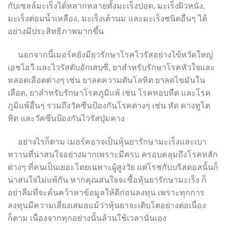
กับเซลล์มะเร็งได้หลากหลายทั้งมะเร็งปอด, มะเร็งผิวหนัง,
มะเร็งต่อมน้ำเหลือง, มะเร็งเต้านม และมะเร็งชนิดอื่นๆ ได้
อย่างมีประสิทธิภาพมากขึ้น
นอกจากนี้เมอร์คยังมียารักษาโรคไวรัสอย่างไข้หวัดใหญ่
เอชไอวี และไวรัสตับอักเสบซี, ยาสำหรับรักษาโรคหัวใจและ
หลอดเลือดต่างๆ เช่น ยาลดความดันโลหิต ยาลดไขมันใน
เลือด, ยาสำหรับรักษาโรคภูมิแพ้ เช่น โรคหอบหืด และโรค
ภูมิแพ้อื่นๆ รวมถึงวัคซีนป้องกันโรคต่างๆ เช่น หัด คางทูโต
หิด และวัคซีนป้องกันไวรัสปุ่มคาง
อย่างไรก็ตาม เมอร์คอาจเป็นหุ้นยารักษามะเร็งและเบา
หวานที่น่าสนใจอย่างมากเพราะมีครบ ครอบคลุมถึงโรคหลัก
ต่างๆ ที่คนเป็นเยอะโดยเฉพาะผู้สูงวัย แต่โรชกับบริสตอลนั้นก็
น่าสนใจไม่แพ้กัน หากคุณสนใจจะซื้อหุ้นยารักษามะเร็ง ก็
อย่าลืมที่จะค้นคว้าหาข้อมูลให้ดีก่อนลงทุน เพราะทุกการ
ลงทุนมีความเสี่ยงเสมอแม้ว่าหุ้นยาจะเติบโตอย่างต่อเนื่อง
ก็ตาม เนื่องจากทุกอย่างนั้นล้วนใช้เวลานั่นเอง