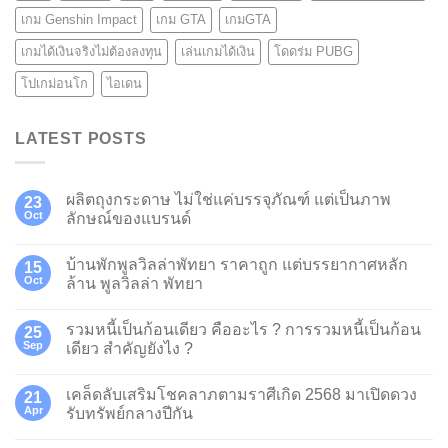
เกม Genshin Impact
เกม GTA
เกมGTA
เกมได้เงินจริงไม่ต้องลงทุน
เล่นเกมได้เงิน
โดดร่ม PUBG
โปเกม่อนโก
ไอเดน
LATEST POSTS
ผลิตถุงกระดาษ ไม่ใช่แค่บรรจุภัณฑ์ แต่เป็นภาพ
23
Oct
ลักษณ์ของแบรนด์
บ้านพักพูลวิลล่าพัทยา ราคาถูก แต่บรรยากาศหลัก
15
Oct
ล้าน พูลวิลล่า พัทยา
รวมหนี้เป็นก้อนเดียว คืออะไร ? การรวมหนี้เป็นก้อน
25
Sep
เดียว สำคัญยังไง ?
เคล็ดลับเสริมโชคลาภตามราศีเกิด 2568 มาเปิดดวง
21
Apr
รับทรัพย์กลางปีกัน