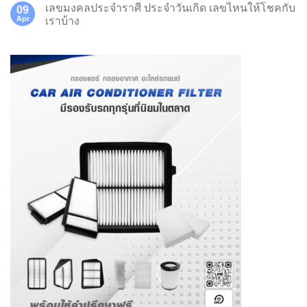
เลขมงคลประจำราศี ประจำวันเกิด เลขไหนให้โชคกับ
09
Apr
เราบ้าง