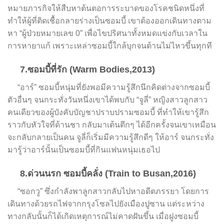
หมายภารกิจให้สืบหาต้นตอการระบาดของโรคชนิดหนึ่งที่
ทำให้ผู้ที่ติดเชื้อกลายร่างเป็นซอมบี้ เขาต้องออกเดินทางตาม
หา “ผู้ป่วยหมายเลข 0” เพื่อไขปริศนาทั้งหมดแข่งกับเวลาใน
การหายาแก้ เพราะเหล่าซอมบี้ใกล้บุกจนต้านไม่ไหวขึ้นทุกที
7.ซอมบี้ที่รัก (Warm Bodies,2013)
“อาร์” ซอมบี้หนุ่มที่ยังพอมีความรู้สึกนึกคิดต่างจากซอมบี้
ตัวอื่นๆ จนกระทั่งวันหนึ่งเขาได้พบกับ “จูลี่” หญิงสาวลูกสาว
คนเดียวของผู้บังคับบัญชาปราบปรามซอมบี้ ที่ทำให้เขารู้สึก
ราวกับหัวใจที่ด้านชา กลับมาเต้นตึกๆ ได้อีกครั้งจนเขาเหมือน
จะกลับกลายเป็นคน จูลี่ก็เริ่มมีความรู้สึกดีๆ ให้อาร์ จนกระทั่ง
มารู้ว่าอาร์นั้นเป็นซอมบี้ที่กินแฟนหนุ่มเธอไป
8.ด่วนนรก ซอมบี้คลั่ง (Train to Busan,2016)
“ซอกวู” ซึ่งกำลังพาลูกสาวกลับไปหาอดีตภรรยา โดยการ
เดินทางด้วยรถไฟจากกรุงโซลไปยังเมืองปูซาน แต่ระหว่าง
ทางกลับนั้นก็ได้เกิดเหตุการณ์ไม่คาดฝันขึ้น เมื่อฝูงซอมบี้