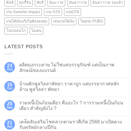
คีลส์
คุกกี้รัน
พับจี
มังงะวาย
มันฮวาวาย
มันฮวาวาย จบแล้ว
เกม Genshin Impact
เกม GTA
เกมGTA
เกมได้เงินจริงไม่ต้องลงทุน
เล่นเกมได้เงิน
โดดร่ม PUBG
โปเกม่อนโก
ไอเดน
LATEST POSTS
ผลิตถุงกระดาษ ไม่ใช่แค่บรรจุภัณฑ์ แต่เป็นภาพ
23
Oct
ลักษณ์ของแบรนด์
บ้านพักพูลวิลล่าพัทยา ราคาถูก แต่บรรยากาศหลัก
15
Oct
ล้าน พูลวิลล่า พัทยา
รวมหนี้เป็นก้อนเดียว คืออะไร ? การรวมหนี้เป็นก้อน
25
Sep
เดียว สำคัญยังไง ?
เคล็ดลับเสริมโชคลาภตามราศีเกิด 2568 มาเปิดดวง
21
Apr
รับทรัพย์กลางปีกัน