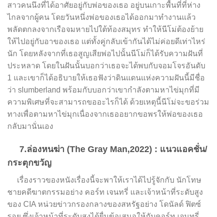
สาวคนนึงที่ได้อาศัยอยู่กับพ่อของเธอ อยู่บนเกาะพื้นที่ที่ห่าง
ไกลจากผู้คน โดยวันหนึ่งพ่อของเธอได้ออกมาทำงานแล้ว
พลัดตกลงจากเรือจมหายไปใต้ท้องสมุทร ทำให้นีโม่ต้องย้าย
ให้ไปอยู่กับอาของเธอ แต่ทั้งคู่กลับเข้ากันได้ไม่ค่อยดีเท่าไหร่
นัก โดยหลังจากที่เธอสูญเสียพ่อไปนั้นนีโม่ก็ได้รับความฝันที่
ประหลาด โดยในฝันนั้นบอกว่าเธอจะได้พบกับจอมโจรอันดับ
1 และเขาก็ได้อธิบายให้เธอฟังว่าดินแดนแห่งความฝันนี้มีชื่อ
ว่า slumberland พร้อมกับบอกว่าเขากำลังตามหาไข่มุกที่มี
ความพิเศษที่จะสามารถขออะไรก็ได้ ด้วยเหตุนี้นีโม่จะขอร่วม
ทางเพื่อตามหาไข่มุกเนื่องจากเธออยากขอพรให้พ่อของเธอ
กลับมานั่นเอง
7.ล่องหนฆ่า (The Gray Man,2022) : แนวแอคชั่น/
กระตุกขวัญ
เรื่องราวของหนังเรื่องนี้จะพาให้เราได้ไปรู้จักกับ นักโทษ
ชายคดีฆาตกรรมอย่าง คอร์ท เจนทรี่ และเจ้าหน้าที่ระดับสูง
ของ CIA หน่วยข่าวกรองกลางของสหรัฐอย่าง โดนัลด์ ฟิตซ์
รอย ซึ่งเจ้าหน้าที่ระดับสูงได้ยื่นข้อเสนอให้กับคอร์ท เจนทรี่