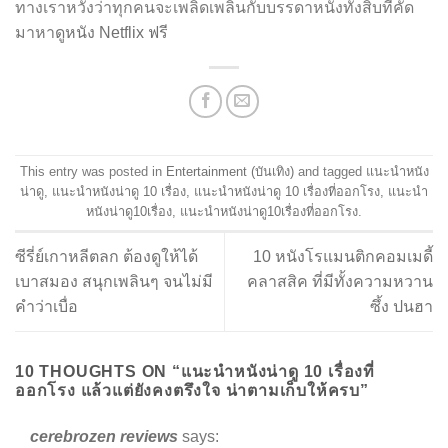
ทางเราหวังว่าทุกคนจะเพลิดเพลินกับบรรดาหนังทั้งสิบที่คัด
มาหา
ดูหนัง Netflix ฟรี
This entry was posted in
Entertainment (บันเทิง)
and tagged
แนะนำหนัง
น่าดู
,
แนะนำหนังน่าดู 10 เรื่อง
,
แนะนำหนังน่าดู 10 เรื่องที่ออกโรง
,
แนะนำ
หนังน่าดู10เรื่อง
,
แนะนำหนังน่าดู10เรื่องที่ออกโรง
.
ซีรี่ย์เกาหลีตลก ต้องดูให้ได้
10 หนังโรแมนติกคอมเมดี้
เบาสมอง สนุกเพลินๆ จนไม่มี
คลาสสิค ที่มีทั้งความหวาน
คำว่าเบื่อ
ซึ้ง ปนฮา
10 THOUGHTS ON “
แนะนำหนังน่าดู 10 เรื่องที่
ออกโรง แล้วแต่ยังคงตรึงใจ น่าตามเก็บให้ครบ
”
cerebrozen reviews
says: