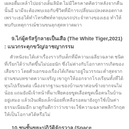
เผลอดื่มเหล้าไปอย่างเต็มลิมิต ไม่มีใครคาดคิดว่าหลังจากคืน
นั้นอี นามีจะต้องพบเจอกับชีวิตที่มีการเปลี่ยนแปลงตลอดกาล
เพราะเธอได้ทำโทรศัพท์หายบนรถประจำทางของเธอ ทำให้
พบกับเหตุการณ์ชวนขนลุกสุดหวาดผวา
9.ไก่ผู้ตรัสรู้กลายเป็นเสือ (The White Tiger,2021)
: แนวกระตุกขวัญ/อาชญากรรม
ตัวหนังจะได้เล่าเรื่องราวกับเด็กที่มีความเฉลียวฉลาด ชนิด
ที่เรียกได้ว่าเกิดขึ้นไม่บ่อยนัก ซึ่งไม่ต่างกับโอกาสการเกิดของ
เสือขาว โดยตัวเอกของเรื่องได้เกิดมาอยู่ในวรรณะต่ำสุดจาก
ย่านชนบทขาดความเจริญ เขาถูกให้ออกจากโรงเรียนทั้งที่ได้
ทุนไปเรียนต่อ เนื่องจากฐานะของบ้านเขาค่อนข้างยากจนไม่
น้อย แถมยังมีเจ้าหน้าที่มาเฟียคอยขูดเลือดขูดเนื้อคนในบ้าน
อยู่เสมอ แล้วเงินเพียงเล็กน้อยที่เหลือรอดมายังถูกใช้เป็นค่า
ธรรมเนียมอีก มาดูกันดีกว่าว่าเขาจะใช้ความฉลาดพลิกวิกฤต
ให้เป็นโอกาสได้หรือไม่
10.ชนชั้นขยะปฏิวัติจักรวาล (Space