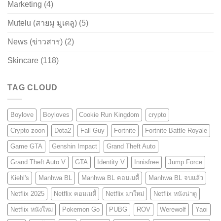
Marketing
(4)
Mutelu (สายมู มูเตลู)
(5)
News (ข่าวสาร)
(2)
Skincare
(118)
TAG CLOUD
Boylove
Boyloves
Cookie Run Kingdom
crypto
Crypto zoon
Dota2
Fall Guy
Fortnite
Fortnite Battle Royale
Game GTA
Genshin Impact
Grand Theft Auto
Grand Theft Auto V
GTA
Identity V
Innisfree
Jump Force
Kiehl's
Manhwa BL
Manhwa BL คอมเมดี้
Manhwa BL จบแล้ว
Netflix 2025
Netflix คอมเมดี้
Netflix มาใหม่
Netflix หนังน่าดู
Netflix หนังใหม่
Pokemon Go
PUBG
ROV
Werewolf
Yaoi