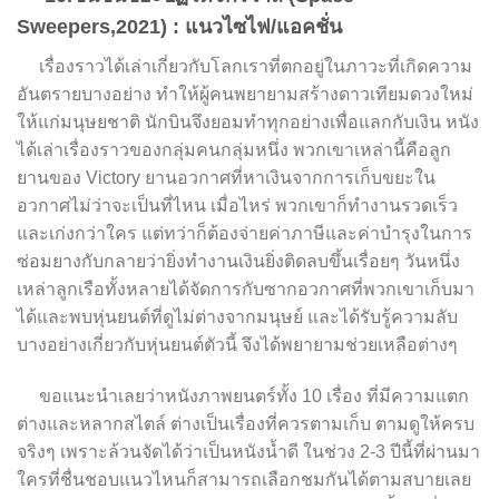
Sweepers,2021) : แนวไซไฟ/แอคชั่น
เรื่องราวได้เล่าเกี่ยวกับโลกเราที่ตกอยู่ในภาวะที่เกิดความ
อันตรายบางอย่าง ทำให้ผู้คนพยายามสร้างดาวเทียมดวงใหม่
ให้แก่มนุษยชาติ นักบินจึงยอมทำทุกอย่างเพื่อแลกกับเงิน หนัง
ได้เล่าเรื่องราวของกลุ่มคนกลุ่มหนึ่ง พวกเขาเหล่านี้คือลูก
ยานของ Victory ยานอวกาศที่หาเงินจากการเก็บขยะใน
อวกาศไม่ว่าจะเป็นที่ไหน เมื่อไหร่ พวกเขาก็ทำงานรวดเร็ว
และเก่งกว่าใคร แต่ทว่าก็ต้องจ่ายค่าภาษีและค่าบำรุงในการ
ซ่อมยางกับกลายว่ายิ่งทำงานเงินยิ่งติดลบขึ้นเรื่อยๆ วันหนึ่ง
เหล่าลูกเรือทั้งหลายได้จัดการกับซากอวกาศที่พวกเขาเก็บมา
ได้และพบหุ่นยนต์ที่ดูไม่ต่างจากมนุษย์ และได้รับรู้ความลับ
บางอย่างเกี่ยวกับหุ่นยนต์ตัวนี้ จึงได้พยายามช่วยเหลือต่างๆ
ขอแนะนำเลยว่าหนังภาพยนตร์ทั้ง 10 เรื่อง ที่มีความแตก
ต่างและหลากสไตล์ ต่างเป็นเรื่องที่ควรตามเก็บ ตามดูให้ครบ
จริงๆ เพราะล้วนจัดได้ว่าเป็นหนังน้ำดี ในช่วง 2-3 ปีนี้ที่ผ่านมา
ใครที่ชื่นชอบแนวไหนก็สามารถเลือกชมกันได้ตามสบายเลย