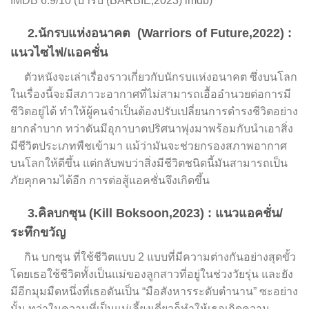
IMDB 6.9/10 (
บาร์บี้ (BARBIE,2023) imdb
)
2.นักรบแห่งอนาคต (Warriors of Future,2022) :
แนวไซไฟ/แอคชั่น
ตัวหนังจะเล่าเรื่องราวเกี่ยวกับนักรบแห่งอนาคต ซึ่งบนโลก
ในเรื่องนี้จะมีสภาวะอากาศที่ไม่สามารถเอื้ออำนวยต่อการมี
ชีวิตอยู่ได้ ทำให้ผู้คนจำเป็นต้องปรับเปลี่ยนการดำรงชีวิตอย่าง
ยากลำบาก ทว่าดันมีอุกาบาตปริศนาพุ่งมาพร้อมกับนำเอาสิ่ง
มีชีวิตประเภทพืชเข้ามา แม้ว่ามันจะช่วยกรองสภาพอากาศ
บนโลกให้ดีขึ้น แต่กลับพบว่าสิ่งมีชีวิตชนิดนี้มันสามารถเป็น
ภัยคุกคามได้อีก การต่อสู้แอคชั่นจึงเกิดขึ้น
3.คิลบกซุน (Kill Boksoon,2023) : แนวแอคชั่น/
ระทึกขวัญ
กิน บกซุน ที่ใช้ชีวิตแบบ 2 แบบที่มีความต่างกันอย่างสุดขั้ว
โดยเธอใช้ชีวิตทั้งเป็นแม่ของลูกสาวที่อยู่ในช่วงวัยรุ่น และยัง
มีอีกมุมมืดหนึ่งที่เธอดันเป็น “มือสังหารระดับตำนาน” ซะอย่าง
นั้น ทว่าในความที่เป็นแม่เลี้ยงเดี่ยวก็ทำให้เธอเกิดความ