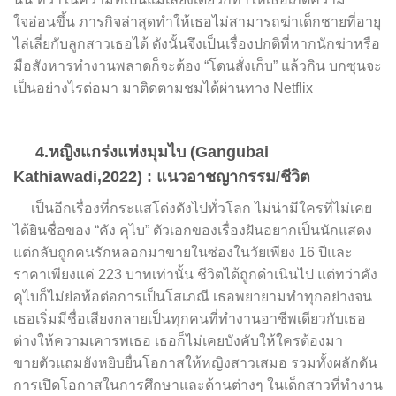
ใจอ่อนขึ้น ภารกิจล่าสุดทำให้เธอไม่สามารถฆ่าเด็กชายที่อายุ
ไล่เลี่ยกับลูกสาวเธอได้ ดังนั้นจึงเป็นเรื่องปกติที่หากนักฆ่าหรือ
มือสังหารทำงานพลาดก็จะต้อง “โดนสั่งเก็บ” แล้วกิน บกซุนจะ
เป็นอย่างไรต่อมา มาติดตามชมได้ผ่านทาง Netflix
4.หญิงแกร่งแห่งมุมไบ (Gangubai
Kathiawadi,2022) : แนวอาชญากรรม/ชีวิต
เป็นอีกเรื่องที่กระแสโด่งดังไปทั่วโลก ไม่น่ามีใครที่ไม่เคย
ได้ยินชื่อของ “คัง คุไบ” ตัวเอกของเรื่องฝันอยากเป็นนักแสดง
แต่กลับถูกคนรักหลอกมาขายในซ่องในวัยเพียง 16 ปีและ
ราคาเพียงแค่ 223 บาทเท่านั้น ชีวิตได้ถูกดำเนินไป แต่ทว่าคัง
คุไบก็ไม่ย่อท้อต่อการเป็นโสเภณี เธอพยายามทำทุกอย่างจน
เธอเริ่มมีชื่อเสียงกลายเป็นทุกคนที่ทำงานอาชีพเดียวกับเธอ
ต่างให้ความเคารพเธอ เธอก็ไม่เคยบังคับให้ใครต้องมา
ขายตัวแถมยังหยิบยื่นโอกาสให้หญิงสาวเสมอ รวมทั้งผลักดัน
การเปิดโอกาสในการศึกษาและด้านต่างๆ ในเด็กสาวที่ทำงาน