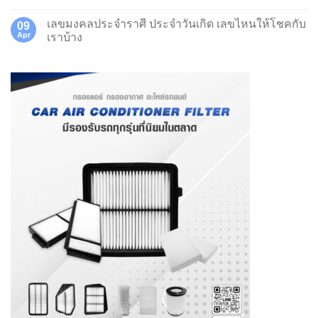
เลขมงคลประจำราศี ประจำวันเกิด เลขไหนให้โชคกับ
09
Apr
เราบ้าง