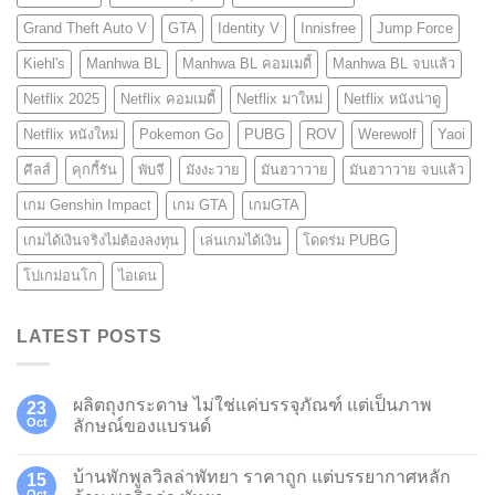
Grand Theft Auto V
GTA
Identity V
Innisfree
Jump Force
Kiehl's
Manhwa BL
Manhwa BL คอมเมดี้
Manhwa BL จบแล้ว
Netflix 2025
Netflix คอมเมดี้
Netflix มาใหม่
Netflix หนังน่าดู
Netflix หนังใหม่
Pokemon Go
PUBG
ROV
Werewolf
Yaoi
คีลส์
คุกกี้รัน
พับจี
มังงะวาย
มันฮวาวาย
มันฮวาวาย จบแล้ว
เกม Genshin Impact
เกม GTA
เกมGTA
เกมได้เงินจริงไม่ต้องลงทุน
เล่นเกมได้เงิน
โดดร่ม PUBG
โปเกม่อนโก
ไอเดน
LATEST POSTS
ผลิตถุงกระดาษ ไม่ใช่แค่บรรจุภัณฑ์ แต่เป็นภาพ
23
Oct
ลักษณ์ของแบรนด์
บ้านพักพูลวิลล่าพัทยา ราคาถูก แต่บรรยากาศหลัก
15
Oct