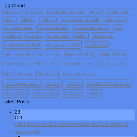
Tag Cloud
Boylove
Boyloves
Cookie Run Kingdom
crypto
Crypto zoon
Dota2
Fall Guy
Fortnite
Fortnite Battle Royale
Game GTA
Genshin Impact
Grand Theft Auto
Grand Theft Auto V
GTA
Identity V
Innisfree
Jump Force
Kiehl's
Manhwa BL
Manhwa BL คอมเมดี้
Manhwa BL จบแล้ว
Netflix 2025
Netflix คอมเมดี้
Netflix มาใหม่
Netflix หนังน่าดู
Netflix หนังใหม่
Pokemon Go
PUBG
ROV
Werewolf
Yaoi
คีลส์
คุกกี้รัน
พับจี
มังงะวาย
มันฮวาวาย
มันฮวาวาย จบแล้ว
เกม Genshin Impact
เกม GTA
เกมGTA
เกมได้เงินจริงไม่ต้องลงทุน
เล่นเกมได้เงิน
โดดร่ม PUBG
โปเกม่อนโก
ไอเดน
Latest Posts
23
Oct
ผลิตถุงกระดาษ ไม่ใช่แค่บรรจุภัณฑ์ แต่เป็นภาพลักษณ์
ของแบรนด์