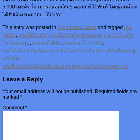
5,000 เครดิตก็สามารถแลกเงิน 5 ดอลลาร์ได้ทันที โดยผู้เล่นก็จะ
ได้รับเงินประมาณ 155 บาท
This entry was posted in
Dragonary
,
Game
and tagged
เกม
ได้เงิน
,
เกมได้เงินจริง
,
เกมได้เงินจริงเข้าวอเลท
,
เกมได้เงินจริง
ไม่ต้องลงทุน
,
เล่นเกมได้เงิน
,
แอพเกมได้เงินจริง
.
เกมได้เงินจริงไม่ต้องลงทุน มือถือเครื่องเดียวก็เล่นได้ เพียงแค่ดู
คลิปสั้นๆ
เกมที่เล่นแล้วได้เงินจริง เล่นง่าย สนุก เล่นกันได้ทุกเพศทุกวัย
Leave a Reply
Your email address will not be published.
Required fields are
marked
*
Comment
*