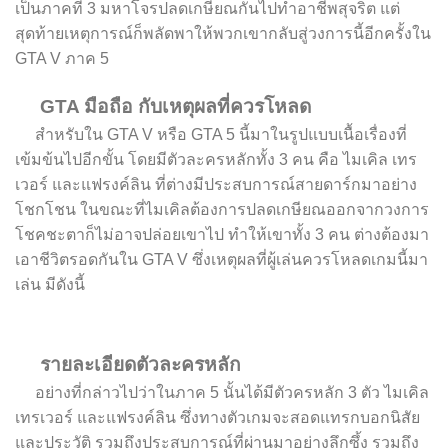
เป็นภาคที่ 3 มหาโจรปลดเกษียณกันไปทำอาชีพสุจริต แต่
สุดท้ายเหตุการณ์ก็พลัดพาให้พวกเขากลับสู่วงการนี้อีกครั้งใน
GTA V ภาค 5
GTA มือถือ
กับเหตุผลที่ควรโหลด
สำหรับใน GTA V หรือ GTA 5 นี้มาในรูปแบบเนื้อเรื่องที่
เข้มข้นไปอีกขั้น โดยมีตัวละครหลักทั้ง 3 คน คือ ไมเคิล เทร
เวอร์ และแฟรงค์ลิน ที่ต่างมีประสบการณ์สายดาร์กมาอย่าง
โชกโชน ในขณะที่ไมเคิลต้องการปลดเกษียณออกจากวงการ
โชคชะตาก็ไม่อาจปล่อยเขาไป ทำให้เขาทั้ง 3 คน ต่างต้องมา
เอาชีวิตรอดกันใน GTA V ซึ่งเหตุผลที่ผู้เล่นควรโหลดเกมนี้มา
เล่น มีดังนี้
รายละเอียดตัวละครหลัก
อย่างที่กล่าวไปว่าในภาค 5 นั้นได้มีตัวครหลัก 3 ตัว ไมเคิล
เทรเวอร์ และแฟรงค์ลิน ซึ่งทางตัวเกมจะสอดแทรกบอกนิสัย
และประวัติ รวมถึงประสบการณ์ที่ผ่านมาอย่างลึกซึ้ง รวมถึง