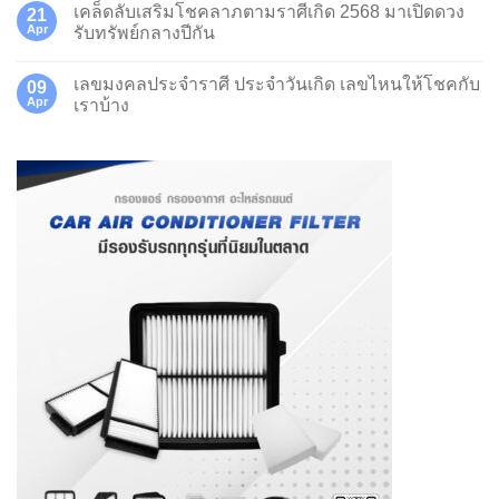
เคล็ดลับเสริมโชคลาภตามราศีเกิด 2568 มาเปิดดวง
21
Apr
รับทรัพย์กลางปีกัน
เลขมงคลประจำราศี ประจำวันเกิด เลขไหนให้โชคกับ
09
Apr
เราบ้าง