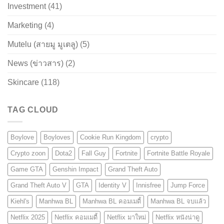
Investment
(41)
Marketing
(4)
Mutelu (สายมู มูเตลู)
(5)
News (ข่าวสาร)
(2)
Skincare
(118)
TAG CLOUD
Boylove
Boyloves
Cookie Run Kingdom
crypto
Crypto zoon
Dota2
Fall Guy
Fortnite
Fortnite Battle Royale
Game GTA
Genshin Impact
Grand Theft Auto
Grand Theft Auto V
GTA
Identity V
Innisfree
Jump Force
Kiehl's
Manhwa BL
Manhwa BL คอมเมดี้
Manhwa BL จบแล้ว
Netflix 2025
Netflix คอมเมดี้
Netflix มาใหม่
Netflix หนังน่าดู