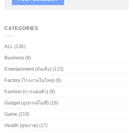
CATEGORIES
ALL
(136)
Business
(8)
Entertainment (บันเทิง)
(115)
Factory (โรงงานในไทย)
(6)
Fashion (การแต่งตัว)
(9)
Gadget (อุปกรณ์ไอที)
(18)
Game
(219)
Health (สุขภาพ)
(17)