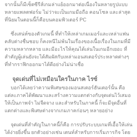
จากนั้นก็มีเซ็ตซีรีส์เกมล่าแย้ออกมาต่อเนื่องในหลายรูปแบบ
หลายแพลตฟอร์ม ไม่ว่าจะเป็นเกมมือถือ คอนโซล และล่าสุด
ที่นิยมในตอนนี้ก็คือบนคอมพิวเตอร์ PC
ซึ่งเสน่ห์ของตัวเกมนี้ ที่ทำให้เหล่าเกมเมอร์และเหล่าแฟน
คลับต่างชื่นชอบ ก็คงหนีไม่พ้นในเรื่องของเนื้อเรื่องในเกมที่มี
ความหลากหลาย และมีอะไรให้คุณได้เล่นในเกมอีกเยอะ ที่
สำคัญผู้เล่นยังจะได้สัมผัสกับเหล่ามอนสเตอร์ประหลาดต่างๆ
ที่ทำกราฟิกออกมาได้ดีอย่างไม่น่าเชื่อ
จุดเด่นที่ไม่เหมือนใครในภาค ไรซ์
บอกได้เลยว่าความพิเศษของมอนสเตอร์ฮันเตอร์นั้น คือ
แต่ละภาคได้พัฒนาและสร้างความแตกต่างกับจุดเด่นไว้เสมอ
ให้เป็นภาพจำ ไม่จืดจาง และสำหรับในภาคนี้ ก็จะมีจุดอื่นที่
แตกต่างและพิเศษต่างจากเกมภาคก่อนๆ หลายอย่าง
จุดเด่นที่สำคัญในภาคนี้ก็คือ การปรับระบบเกมที่เอื้อให้เล่น
ได้ง่ายยิ่งขึ้น ยกตัวอย่างเช่น เตนท์สำหรับการเริ่มภารกิจ โดย