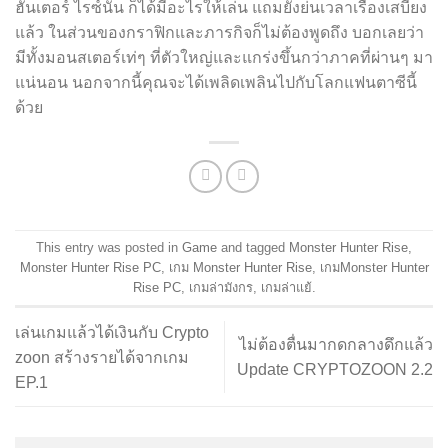
ฮันเตอร์ ไรซ์นั้น ก็ได้มีอะไรให้เล่น แถมยังย่นเวลาเรื่องเสบียง
แล้ว ในส่วนของกราฟิกและภารกิจก็ไม่ต้องพูดถึง บอกเลยว่า
มีทั้งมอนสเตอร์เท่ๆ ที่ตัวใหญ่และแกร่งขึ้นกว่าภาคที่ผ่านๆ มา
แน่นอน นอกจากนี้คุณจะได้เพลิดเพลินไปกับโลกแฟนตาซีนี้
ด้วย
This entry was posted in
Game
and tagged
Monster Hunter Rise
,
Monster Hunter Rise PC
,
เกม Monster Hunter Rise
,
เกมMonster Hunter
Rise PC
,
เกมล่ามังกร
,
เกมล่าแย้
.
เล่นเกมแล้วได้เงินกับ Crypto
ไม่ต้องตื่นมากดกลางดึกแล้ว
zoon สร้างรายได้จากเกม
Update CRYPTOZOON 2.2
EP.1