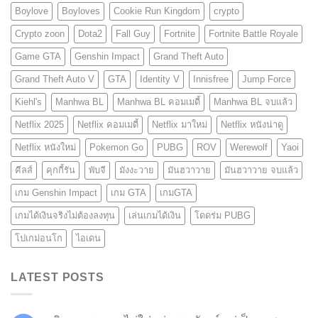
Boylove
Boyloves
Cookie Run Kingdom
crypto
Crypto zoon
Dota2
Fall Guy
Fortnite
Fortnite Battle Royale
Game GTA
Genshin Impact
Grand Theft Auto
Grand Theft Auto V
GTA
Identity V
Innisfree
Jump Force
Kiehl's
Manhwa BL
Manhwa BL คอมเมดี้
Manhwa BL จบแล้ว
Netflix 2025
Netflix คอมเมดี้
Netflix มาใหม่
Netflix หนังน่าดู
Netflix หนังใหม่
Pokemon Go
PUBG
ROV
Werewolf
Yaoi
คีลส์
คุกกี้รัน
พับจี
มังงะวาย
มันฮวาวาย
มันฮวาวาย จบแล้ว
เกม Genshin Impact
เกม GTA
เกมGTA
เกมได้เงินจริงไม่ต้องลงทุน
เล่นเกมได้เงิน
โดดร่ม PUBG
โปเกม่อนโก
ไอเดน
LATEST POSTS