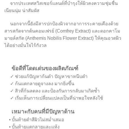
จากประเทศสวิสเซอร์แลนด์ที่บำรุงให้ผิวคงความชุ่มชื่น
เนียนนุ่ม น่าสัมผัส
นอกจากนี้ยังมีสารปกป้องผิวจากอาการระคายเคืองด้วย
สารสกัดจากต้นคอมเฟรย์ (Comfrey Extract) และดอกคาโม
มายล์สกัด (Anthemis Nobilis Flower Extract) ให้คุณอวดผิว
ได้อย่างมั่นใจไร้กังวล
ข้อดีที่โดดเด่นของผลิตภัณฑ์
✓ ช่วยแก้ปัญหาก้นดำ ปัญหาขาหนีบดำ
✓ ก้นแตกลายดูจางลง มากยิ่งขึ้น
✓ สิวที่ก้นลดลง และป้องกันการกลับมาเกิดซ้ำ
✓ เริ่มเห็นการเปลี่ยนแปลงเป็นที่น่าพอใจหลังใช้
เหมาะกับคนที่มีปัญหาด้าน
⦁ บั้นท้ายดำสีผิวไม่สม่ำเสมอ
⦁ บั้นท้ายแตกลายและแห้ง