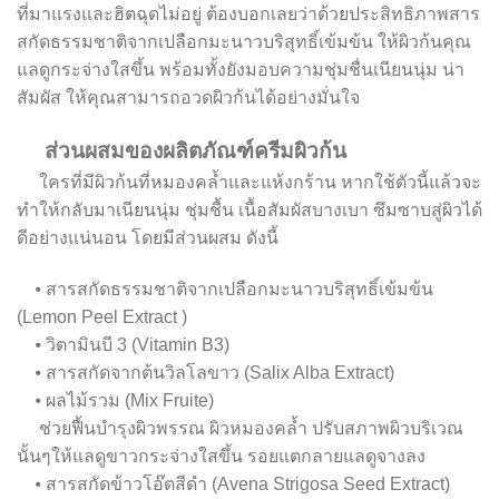
ที่มาแรงและฮิตฉุดไม่อยู่ ต้องบอกเลยว่าด้วยประสิทธิภาพสาร
สกัดธรรมชาติจากเปลือกมะนาวบริสุทธิ์เข้มข้น ให้ผิวก้นคุณ
แลดูกระจ่างใสขึ้น พร้อมทั้งยังมอบความชุ่มชื่นเนียนนุ่ม น่า
สัมผัส ให้คุณสามารถอวดผิวก้นได้อย่างมั่นใจ
ส่วนผสมของผลิตภัณฑ์ครีมผิวก้น
ใครที่มีผิวก้นที่หมองคล้ำและแห้งกร้าน หากใช้ตัวนี้แล้วจะ
ทำให้กลับมาเนียนนุ่ม ชุ่มชื้น เนื้อสัมผัสบางเบา ซึมซาบสู่ผิวได้
ดีอย่างแน่นอน โดยมีส่วนผสม ดังนี้
⦁ สารสกัดธรรมชาติจากเปลือกมะนาวบริสุทธิ์เข้มข้น
(Lemon Peel Extract )
⦁ วิตามินบี 3 (Vitamin B3)
⦁ สารสกัดจากต้นวิลโลขาว (Salix Alba Extract)
⦁ ผลไม้รวม (Mix Fruite)
ช่วยฟื้นบำรุงผิวพรรณ ผิวหมองคล้ำ ปรับสภาพผิวบริเวณ
นั้นๆให้แลดูขาวกระจ่างใสขึ้น รอยแตกลายแลดูจางลง
⦁ สารสกัดข้าวโอ๊ตสีดำ (Avena Strigosa Seed Extract)