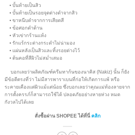
⦁ บั้นท้ายเป็นสิว
⦁ บั้นท้ายเป็นรอยจุดด่างดำจากสิว
⦁ ขาหนีบดำจากการเสียดสี
⦁ ข้อศอกดำด้าน
⦁ หัวเข่ากร้านแห้ง
⦁ รักแร้กระด่างกระดำไม่น่ามอง
⦁ แผ่นหลังเป็นสิวและทิ้งรอยด่างไว้
⦁ ต้นคอที่สีผิวไม่สม่ำเสมอ
บอกเลยว่าผลิตภัณฑ์ครีมทาก้นของนาคิส (Nakiz) นั้น ก็ยัง
มีข้อดีตรงที่ว่า ไม่มีสารพาราเบนที่ก่อให้เกิดการแพ้ หรือ
ระคายเคืองแต่ผิวแม้แต่น้อย ซึ่งบอกเลยว่าคุณแม่ท้องลายจาก
การตั้งครรภ์ก็สามารถใช้ได้ ปลอดภัยอย่างหายห่วง หมด
กังวลไปได้เลย
สั่งซื้อผ่าน SHOPEE ได้ที่นี่
คลิก