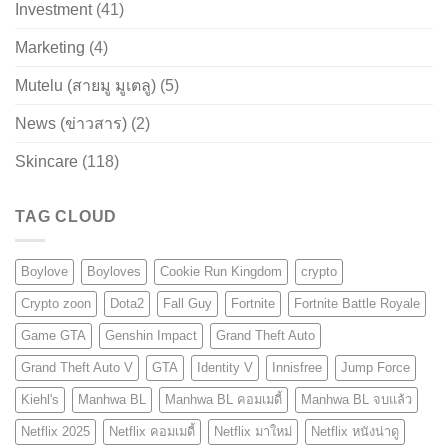
Investment
(41)
Marketing
(4)
Mutelu (สายมู มูเตลู)
(5)
News (ข่าวสาร)
(2)
Skincare
(118)
TAG CLOUD
Boylove
Boyloves
Cookie Run Kingdom
crypto
Crypto zoon
Dota2
Fall Guy
Fortnite
Fortnite Battle Royale
Game GTA
Genshin Impact
Grand Theft Auto
Grand Theft Auto V
GTA
Identity V
Innisfree
Jump Force
Kiehl's
Manhwa BL
Manhwa BL คอมเมดี้
Manhwa BL จบแล้ว
Netflix 2025
Netflix คอมเมดี้
Netflix มาใหม่
Netflix หนังน่าดู