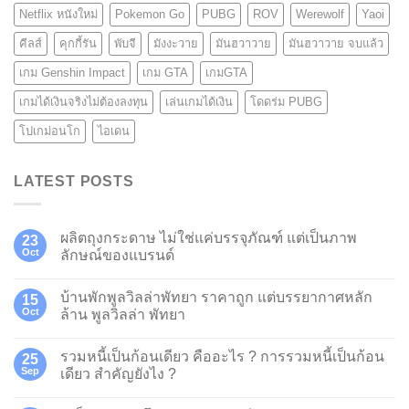
Netflix หนังใหม่
Pokemon Go
PUBG
ROV
Werewolf
Yaoi
คีลส์
คุกกี้รัน
พับจี
มังงะวาย
มันฮวาวาย
มันฮวาวาย จบแล้ว
เกม Genshin Impact
เกม GTA
เกมGTA
เกมได้เงินจริงไม่ต้องลงทุน
เล่นเกมได้เงิน
โดดร่ม PUBG
โปเกม่อนโก
ไอเดน
LATEST POSTS
ผลิตถุงกระดาษ ไม่ใช่แค่บรรจุภัณฑ์ แต่เป็นภาพ
23
Oct
ลักษณ์ของแบรนด์
บ้านพักพูลวิลล่าพัทยา ราคาถูก แต่บรรยากาศหลัก
15
Oct
ล้าน พูลวิลล่า พัทยา
รวมหนี้เป็นก้อนเดียว คืออะไร ? การรวมหนี้เป็นก้อน
25
Sep
เดียว สำคัญยังไง ?