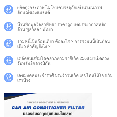
ผลิตถุงกระดาษ ไม่ใช่แค่บรรจุภัณฑ์ แต่เป็นภาพ
23
Oct
ลักษณ์ของแบรนด์
บ้านพักพูลวิลล่าพัทยา ราคาถูก แต่บรรยากาศหลัก
15
Oct
ล้าน พูลวิลล่า พัทยา
รวมหนี้เป็นก้อนเดียว คืออะไร ? การรวมหนี้เป็นก้อน
25
Sep
เดียว สำคัญยังไง ?
เคล็ดลับเสริมโชคลาภตามราศีเกิด 2568 มาเปิดดวง
21
Apr
รับทรัพย์กลางปีกัน
เลขมงคลประจำราศี ประจำวันเกิด เลขไหนให้โชคกับ
09
Apr
เราบ้าง