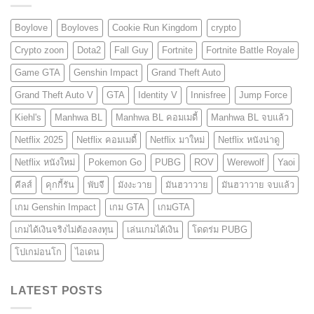
Boylove
Boyloves
Cookie Run Kingdom
crypto
Crypto zoon
Dota2
Fall Guy
Fortnite
Fortnite Battle Royale
Game GTA
Genshin Impact
Grand Theft Auto
Grand Theft Auto V
GTA
Identity V
Innisfree
Jump Force
Kiehl's
Manhwa BL
Manhwa BL คอมเมดี้
Manhwa BL จบแล้ว
Netflix 2025
Netflix คอมเมดี้
Netflix มาใหม่
Netflix หนังน่าดู
Netflix หนังใหม่
Pokemon Go
PUBG
ROV
Werewolf
Yaoi
คีลส์
คุกกี้รัน
พับจี
มังงะวาย
มันฮวาวาย
มันฮวาวาย จบแล้ว
เกม Genshin Impact
เกม GTA
เกมGTA
เกมได้เงินจริงไม่ต้องลงทุน
เล่นเกมได้เงิน
โดดร่ม PUBG
โปเกม่อนโก
ไอเดน
LATEST POSTS