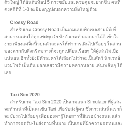
ตัวใหญ่ ได้อันดับท็อป 5 การขยับและควบคุมจะยากขึ้น คนที่
คงสถิติที่ 1-3 จะมีมงกุฎบ่งบอกความยิ่งใหญ่ด้วย
Crossy Road
สำหรับเกม Crossy Road เป็นเกมแบบพิกเซลสามมิติ ที่
สามารถเล่นได้ทุกเพศทุกวัย ซึ่งตัวเกมทำออกมาได้ดี เข้าใจ
ง่าย เพียงแค่จิ้มนิ้วบนตัวละครให้ทำการเดินไปเรื่อยๆ ในส่วน
ของฉากกับสิ่งกรีดขวางก็จะถูกเปลี่ยนเรื่อยๆ ให้ผู้เล่นไม่เบื่อ
แน่นอน อีกทั้งยังมีตัวละครให้เลือกไม่ว่าจะเป็นสัตว์ นักเวทย์
แวมไพร์ เป็นต้น บอกเลยว่ามีความหลากหลาย เล่นเพลินๆ ได้
เลย
Taxi Sim 2020
สำหรับเกม Taxi Sim 2020 เป็นเกมแนว Simulator ที่ผู้เล่น
จะทำหน้าที่เป็นคนขับ Taxi เพื่อรับส่งผู้คน ซึ่งการเล่นนั้นเราก็
จะขับรถไปเรื่อยๆ เพื่อมองหาผู้โดยสารที่ยืนรอข้างถนน แล้ว
ทำการจอดรับ-ไปส่งตามที่หมาย เป็นเกมที่ฝึกความอดทนและ