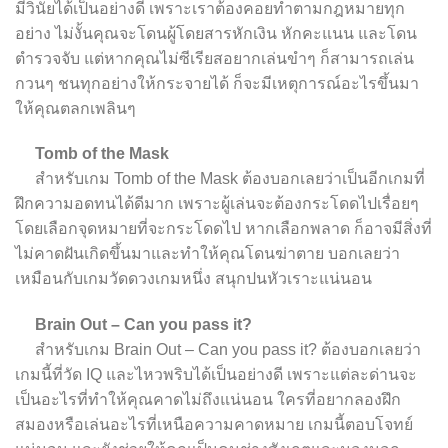
มีวินัยได้เป็นอย่างดี เพราะเราต้องคอยทำตามกฎหมายทุก
อย่าง ไม่งั้นคุณจะโดนผู้โดยสารหักเงิน หักคะแนน และโดน
ตำรวจจับ แต่หากคุณไม่ซีเรียสอยากเล่นขำๆ ก็สามารถเล่น
กวนๆ ชนทุกอย่างให้กระจายได้ ก็จะมีเหตุการณ์อะไรขึ้นมา
ให้คุณตลกเพลินๆ
Tomb of the Mask
สำหรับเกม Tomb of the Mask ต้องบอกเลยว่าเป็นอีกเกมที่
ฝึกความอดทนได้ดีมาก เพราะผู้เล่นจะต้องกระโดดไปเรื่อยๆ
โดยเลือกจุดหมายที่จะกระโดดไป หากเลือกพลาด ก็อาจมีสิ่งที่
ไม่คาดฝันเกิดขึ้นมาและทำให้คุณโดนฆ่าตาย บอกเลยว่า
เหมือนกับเกมวัดดวงเกมหนึ่ง สนุกปนหัวเราะแน่นอน
Brain Out – Can you pass it?
สำหรับเกม Brain Out – Can you pass it? ต้องบอกเลยว่า
เกมนี้ที่วัด IQ และไหวพริบได้เป็นอย่างดี เพราะแต่ละด่านจะ
เป็นอะไรที่ทำให้คุณคาดไม่ถึงแน่นอน ใครที่อยากลองฝึก
สมองหรือเล่นอะไรที่เหนือความคาดหมาย เกมนี้ตอบโจทย์