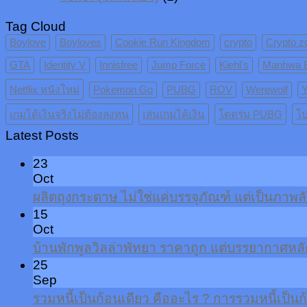
Tag Cloud
Boylove
Boyloves
Cookie Run Kingdom
crypto
Crypto z
GTA
Identity V
Innisfree
Jump Force
Kiehl's
Manhwa 
Netflix หนังใหม่
Pokemon Go
PUBG
ROV
Werewolf
Y
เกมได้เงินจริงไม่ต้องลงทุน
เล่นเกมได้เงิน
โดดร่ม PUBG
โป
Latest Posts
23
Oct
ผลิตถุงกระดาษ ไม่ใช่แค่บรรจุภัณฑ์ แต่เป็นภาพ
15
Oct
บ้านพักพูลวิลล่าพัทยา ราคาถูก แต่บรรยากาศหลัก
25
Sep
รวมหนี้เป็นก้อนเดียว คืออะไร ? การรวมหนี้เป็นก