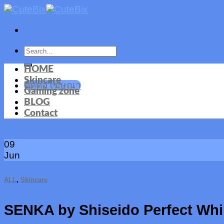
Skip
to
content
HOME
Skincare
ติดต่อโฆษณา
Gaming zone
BLOG
Contact
09
Jun
ALL
,
Skincare
SENKA by Shiseido Perfect Whi