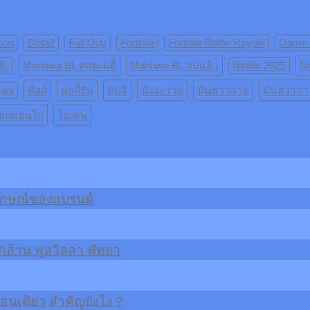
oon
Dota2
Fall Guy
Fortnite
Fortnite Battle Royale
Game
BL
Manhwa BL คอมเมดี้
Manhwa BL จบแล้ว
Netflix 2025
Ne
aoi
คีลส์
คุกกี้รัน
พับจี
มังงะวาย
มันฮวาวาย
มันฮวาวา
เกม่อนโก
ไอเดน
ลักษณ์ของแบรนด์
ล้าน พูลวิลล่า พัทยา
้อนเดียว สำคัญยังไง ?