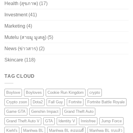
Health (สุขภาพ)
(17)
Investment
(41)
Marketing
(4)
Mutelu (สายมู มูเตลู)
(5)
News (ข่าวสาร)
(2)
Skincare
(118)
TAG CLOUD
Boylove
Boyloves
Cookie Run Kingdom
crypto
Crypto zoon
Dota2
Fall Guy
Fortnite
Fortnite Battle Royale
Game GTA
Genshin Impact
Grand Theft Auto
Grand Theft Auto V
GTA
Identity V
Innisfree
Jump Force
Kiehl's
Manhwa BL
Manhwa BL คอมเมดี้
Manhwa BL จบแล้ว