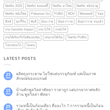
Netflix 2025
Netflix คอมเมดี้
Netflix มาใหม่
Netflix หนังน่าดู
Netflix หนังใหม่
Pokemon Go
PUBG
ROV
Werewolf
Yaoi
คีลส์
คุกกี้รัน
พับจี
มังงะวาย
มันฮวาวาย
มันฮวาวาย จบแล้ว
เกม Genshin Impact
เกม GTA
เกมGTA
เกมได้เงินจริงไม่ต้องลงทุน
เล่นเกมได้เงิน
โดดร่ม PUBG
โปเกม่อนโก
ไอเดน
LATEST POSTS
ผลิตถุงกระดาษ ไม่ใช่แค่บรรจุภัณฑ์ แต่เป็นภาพ
23
Oct
ลักษณ์ของแบรนด์
บ้านพักพูลวิลล่าพัทยา ราคาถูก แต่บรรยากาศหลัก
15
Oct
ล้าน พูลวิลล่า พัทยา
รวมหนี้เป็นก้อนเดียว คืออะไร ? การรวมหนี้เป็นก้อน
25
Sep