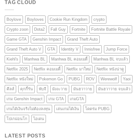
TAG CLOUD
Boylove
Boyloves
Cookie Run Kingdom
crypto
Crypto zoon
Dota2
Fall Guy
Fortnite
Fortnite Battle Royale
Game GTA
Genshin Impact
Grand Theft Auto
Grand Theft Auto V
GTA
Identity V
Innisfree
Jump Force
Kiehl's
Manhwa BL
Manhwa BL คอมเมดี้
Manhwa BL จบแล้ว
Netflix 2025
Netflix คอมเมดี้
Netflix มาใหม่
Netflix หนังน่าดู
Netflix หนังใหม่
Pokemon Go
PUBG
ROV
Werewolf
Yaoi
คีลส์
คุกกี้รัน
พับจี
มังงะวาย
มันฮวาวาย
มันฮวาวาย จบแล้ว
เกม Genshin Impact
เกม GTA
เกมGTA
เกมได้เงินจริงไม่ต้องลงทุน
เล่นเกมได้เงิน
โดดร่ม PUBG
โปเกม่อนโก
ไอเดน
LATEST POSTS