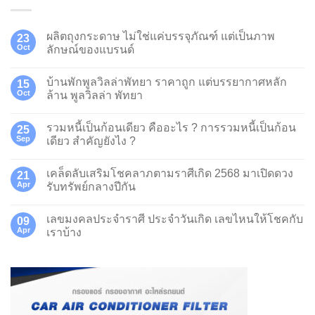
ผลิตถุงกระดาษ ไม่ใช่แค่บรรจุภัณฑ์ แต่เป็นภาพ
23
Oct
ลักษณ์ของแบรนด์
บ้านพักพูลวิลล่าพัทยา ราคาถูก แต่บรรยากาศหลัก
15
Oct
ล้าน พูลวิลล่า พัทยา
รวมหนี้เป็นก้อนเดียว คืออะไร ? การรวมหนี้เป็นก้อน
25
Sep
เดียว สำคัญยังไง ?
เคล็ดลับเสริมโชคลาภตามราศีเกิด 2568 มาเปิดดวง
21
Apr
รับทรัพย์กลางปีกัน
เลขมงคลประจำราศี ประจำวันเกิด เลขไหนให้โชคกับ
09
Apr
เราบ้าง