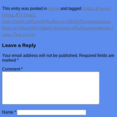
This entry was posted in
Game
and tagged
Dota2
,
ตัวละคร
Dota2
,
ฮีโร่ Dota2
.
Sven Dota2 แครี่แห่งอัศวินเดือน ดาบยักษ์คู่ใจแห่งดอตเอสอง
Biore UV Aqua Rich Watery Essence ครีมกันแดดเซฟคอลลา
เจนมาใหม่ มาแรง
Leave a Reply
Your email address will not be published.
Required fields are
marked
*
Comment
*
Name
*