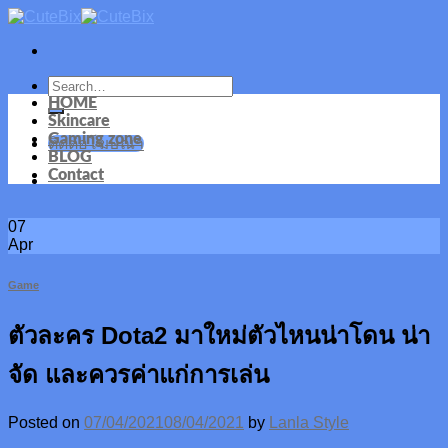
Skip
to
content
HOME
Skincare
Gaming zone
ติดต่อโฆษณา
BLOG
Contact
07
Apr
Game
ตัวละคร Dota2 มาใหม่ตัวไหนน่าโดน น่า
จัด และควรค่าแก่การเล่น
Posted on
07/04/2021
08/04/2021
by
Lanla Style