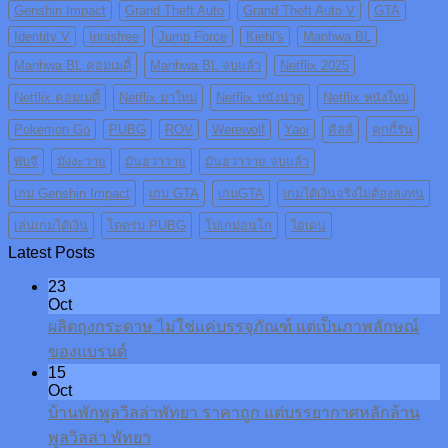
Genshin Impact
Grand Theft Auto
Grand Theft Auto V
GTA
Identity V
Innisfree
Jump Force
Kiehl's
Manhwa BL
Manhwa BL คอมเมดี้
Manhwa BL จบแล้ว
Netflix 2025
Netflix คอมเมดี้
Netflix มาใหม่
Netflix หนังน่าดู
Netflix หนังใหม่
Pokemon Go
PUBG
ROV
Werewolf
Yaoi
คีลส์
คุกกี้รัน
พับจี
มังงะวาย
มันฮวาวาย
มันฮวาวาย จบแล้ว
เกม Genshin Impact
เกม GTA
เกมGTA
เกมได้เงินจริงไม่ต้องลงทุน
เล่นเกมได้เงิน
โดดร่ม PUBG
โปเกม่อนโก
ไอเดน
Latest Posts
23
Oct
ผลิตถุงกระดาษ ไม่ใช่แค่บรรจุภัณฑ์ แต่เป็นภาพลักษณ์
ของแบรนด์
15
Oct
บ้านพักพูลวิลล่าพัทยา ราคาถูก แต่บรรยากาศหลักล้าน
พูลวิลล่า พัทยา