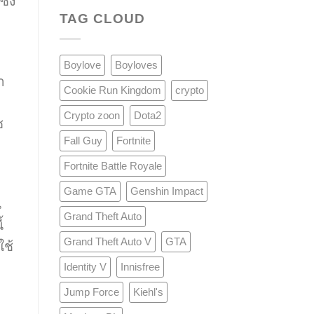
ึ่ง
TAG CLOUD
Boylove
Boyloves
า
Cookie Run Kingdom
crypto
Crypto zoon
Dota2
ซ
Fall Guy
Fortnite
Fortnite Battle Royale
Game GTA
Genshin Impact
น
Grand Theft Auto
้
Grand Theft Auto V
GTA
ใช้
Identity V
Innisfree
Jump Force
Kiehl's