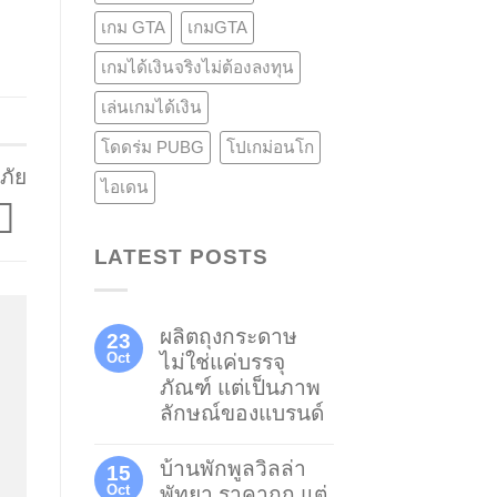
เกม GTA
เกมGTA
เกมได้เงินจริงไม่ต้องลงทุน
เล่นเกมได้เงิน
โดดร่ม PUBG
โปเกม่อนโก
ภัย
ไอเดน
LATEST POSTS
ผลิตถุงกระดาษ
23
Oct
ไม่ใช่แค่บรรจุ
ภัณฑ์ แต่เป็นภาพ
ลักษณ์ของแบรนด์
บ้านพักพูลวิลล่า
15
Oct
พัทยา ราคาถูก แต่