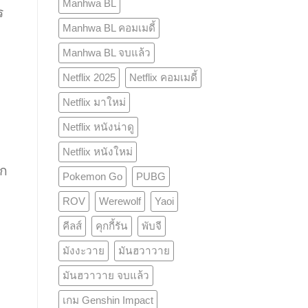
Manhwa BL
ร
Manhwa BL คอมเมดี้
Manhwa BL จบแล้ว
Netflix 2025
Netflix คอมเมดี้
Netflix มาใหม่
Netflix หนังน่าดู
Netflix หนังใหม่
าก
Pokemon Go
PUBG
ROV
Werewolf
Yaoi
คีลส์
คุกกี้รัน
พับจี
มังงะวาย
มันฮวาวาย
มันฮวาวาย จบแล้ว
เกม Genshin Impact