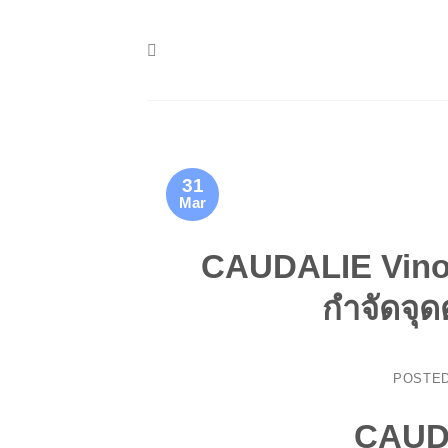
Skip
to
content
31
Mar
CAUDALIE Vinop
กำจัดจุด
POSTE
CAUDA