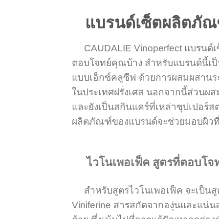
แบรนด์เซ็ตผลิตภัณ
CAUDALIE Vinoperfect แบรนด์เซ็ตผ
ตอบโจทย์คุณบ้าง สำหรับแบรนด์นี้เป็
แบบเอ็กซ์คลูซีฟ ด้วยการผสมผสานร
ในประเทศฝรั่งเศส นอกจากนี้ส่วนผ
และยังเป็นสกินแคร์ที่เหล่าซุปเปอร์สตา
ผลิตภัณฑ์ของแบรนด์จะช่วยมอบผิวที
ไวโนเพอเฟ็ค สูตรที่ตอบโจทย
สำหรับสูตรไวโนเพอเฟ็ค จะเป็นสูตรส
Viniferine สารสกัดจากองุ่นและแน่