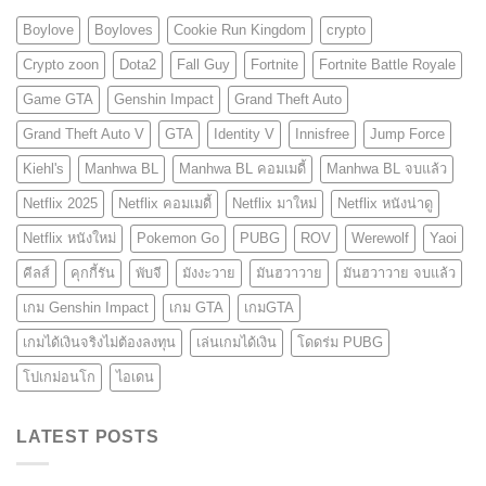
Boylove
Boyloves
Cookie Run Kingdom
crypto
Crypto zoon
Dota2
Fall Guy
Fortnite
Fortnite Battle Royale
Game GTA
Genshin Impact
Grand Theft Auto
Grand Theft Auto V
GTA
Identity V
Innisfree
Jump Force
Kiehl's
Manhwa BL
Manhwa BL คอมเมดี้
Manhwa BL จบแล้ว
Netflix 2025
Netflix คอมเมดี้
Netflix มาใหม่
Netflix หนังน่าดู
Netflix หนังใหม่
Pokemon Go
PUBG
ROV
Werewolf
Yaoi
คีลส์
คุกกี้รัน
พับจี
มังงะวาย
มันฮวาวาย
มันฮวาวาย จบแล้ว
เกม Genshin Impact
เกม GTA
เกมGTA
เกมได้เงินจริงไม่ต้องลงทุน
เล่นเกมได้เงิน
โดดร่ม PUBG
โปเกม่อนโก
ไอเดน
LATEST POSTS