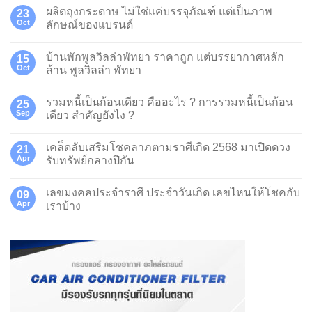
ผลิตถุงกระดาษ ไม่ใช่แค่บรรจุภัณฑ์ แต่เป็นภาพ
23
Oct
ลักษณ์ของแบรนด์
บ้านพักพูลวิลล่าพัทยา ราคาถูก แต่บรรยากาศหลัก
15
Oct
ล้าน พูลวิลล่า พัทยา
รวมหนี้เป็นก้อนเดียว คืออะไร ? การรวมหนี้เป็นก้อน
25
Sep
เดียว สำคัญยังไง ?
เคล็ดลับเสริมโชคลาภตามราศีเกิด 2568 มาเปิดดวง
21
Apr
รับทรัพย์กลางปีกัน
เลขมงคลประจำราศี ประจำวันเกิด เลขไหนให้โชคกับ
09
Apr
เราบ้าง