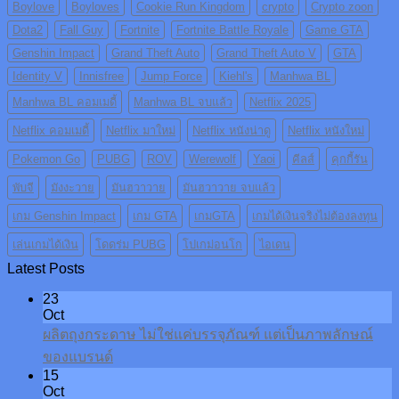
Boylove
Boyloves
Cookie Run Kingdom
crypto
Crypto zoon
Dota2
Fall Guy
Fortnite
Fortnite Battle Royale
Game GTA
Genshin Impact
Grand Theft Auto
Grand Theft Auto V
GTA
Identity V
Innisfree
Jump Force
Kiehl's
Manhwa BL
Manhwa BL คอมเมดี้
Manhwa BL จบแล้ว
Netflix 2025
Netflix คอมเมดี้
Netflix มาใหม่
Netflix หนังน่าดู
Netflix หนังใหม่
Pokemon Go
PUBG
ROV
Werewolf
Yaoi
คีลส์
คุกกี้รัน
พับจี
มังงะวาย
มันฮวาวาย
มันฮวาวาย จบแล้ว
เกม Genshin Impact
เกม GTA
เกมGTA
เกมได้เงินจริงไม่ต้องลงทุน
เล่นเกมได้เงิน
โดดร่ม PUBG
โปเกม่อนโก
ไอเดน
Latest Posts
23
Oct
ผลิตถุงกระดาษ ไม่ใช่แค่บรรจุภัณฑ์ แต่เป็นภาพลักษณ์
ของแบรนด์
15
Oct