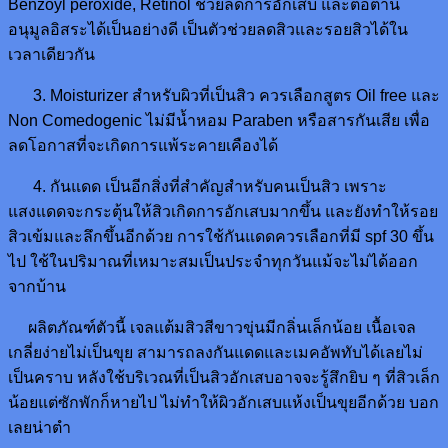
Benzoyl peroxide, Retinol ช่วยลดการอักเสบ และต่อต้าน
อนุมูลอิสระได้เป็นอย่างดี เป็นตัวช่วยลดสิวและรอยสิวได้ใน
เวลาเดียวกัน
3. Moisturizer สำหรับผิวที่เป็นสิว ควรเลือกสูตร Oil free และ
Non Comedogenic ไม่มีน้ำหอม Paraben หรือสารกันเสีย เพื่อ
ลดโอกาสที่จะเกิดการแพ้ระคายเคืองได้
4. กันแดด เป็นอีกสิ่งที่สำคัญสำหรับคนเป็นสิว เพราะ
แสงแดดจะกระตุ้นให้สิวเกิดการอักเสบมากขึ้น และยังทำให้รอย
สิวเข้มและลึกขึ้นอีกด้วย การใช้กันแดดควรเลือกที่มี spf 30 ขึ้น
ไป ใช้ในปริมาณที่เหมาะสมเป็นประจำทุกวันแม้จะไม่ได้ออก
จากบ้าน
ผลิตภัณฑ์ตัวนี้ เจลแต้มสิวสีขาวขุ่นมีกลิ่นเล็กน้อย เนื้อเจล
เกลี่ยง่ายไม่เป็นขุย สามารถลงกันแดดและเมคอัพทับได้เลยไม่
เป็นคราบ หลังใช้บริเวณที่เป็นสิวอักเสบอาจจะรู้สึกยิบ ๆ ที่สิวเล็ก
น้อยแต่ซักพักก็หายไป ไม่ทำให้ผิวอักเสบแห้งเป็นขุยอีกด้วย บอก
เลยน่าตำ