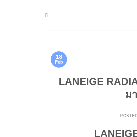
Skip
to
content
18
Feb
LANEIGE RADIAN
มา
POSTE
LANEIG