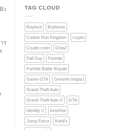
TAG CLOUD
ผิว
Boylove
Boyloves
Cookie Run Kingdom
crypto
การ
Crypto zoon
Dota2
ส
Fall Guy
Fortnite
Fortnite Battle Royale
Game GTA
Genshin Impact
Grand Theft Auto
ว
Grand Theft Auto V
GTA
Identity V
Innisfree
ม
Jump Force
Kiehl's