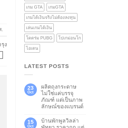
เกม GTA
เกมGTA
เกมได้เงินจริงไม่ต้องลงทุน
เล่นเกมได้เงิน
M
.
โดดร่ม PUBG
โปเกม่อนโก
รุง
ไอเดน
LATEST POSTS
ผลิตถุงกระดาษ
23
Oct
ไม่ใช่แค่บรรจุ
ภัณฑ์ แต่เป็นภาพ
ลักษณ์ของแบรนด์
บ้านพักพูลวิลล่า
15
Oct
พัทยา ราคาถูก แต่