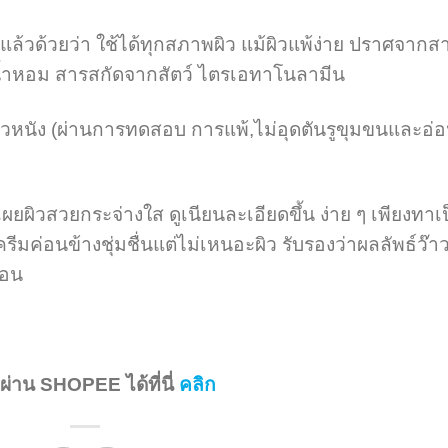
วด้วยว่า ใช้ได้ทุกสภาพผิว แม้ผิวแพ้ง่าย ปราศจากส
 น้ำหอม สารสกัดจากสัตว์ ไตรเอทาโนลามีน
นัง (ผ่านการทดสอบ การแพ้,ไม่อุดตันรูขุมขนและอ่
ผยผิวสวยกระจ่างใส ดูเนียนละเอียดขึ้น ง่าย ๆ เพียงทาเ
ครีมค่อนข้างชุ่มชื่นแต่ไม่เหนอะผิว รับรองว่าผลลัพธ์ว๊า
นอน
ื้อผ่าน SHOPEE ได้ที่นี่
คลิก