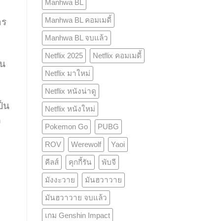
Manhwa BL
Manhwa BL คอมเมดี้
าร
Manhwa BL จบแล้ว
Netflix 2025
Netflix คอมเมดี้
อน
Netflix มาใหม่
Netflix หนังน่าดู
ป็น
Netflix หนังใหม่
ว
Pokemon Go
PUBG
ROV
Werewolf
Yaoi
คีลส์
คุกกี้รัน
พับจี
มังงะวาย
มันฮวาวาย
มันฮวาวาย จบแล้ว
เกม Genshin Impact