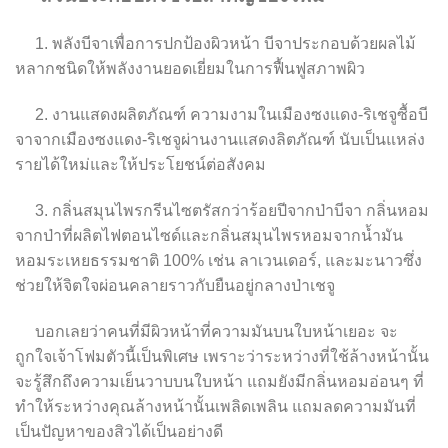
1. พลังบีจาเพื่อการปกป้องผิวหน้า บีจาประกอบด้วยผลไม้
หลากชนิดให้พลังงานยอดเยี่ยมในการฟื้นฟูสภาพผิว
2. งานแสดงผลิตภัณฑ์ ความงามในเมืองซงแดง-ริเชจูซื้อบี
จาจากเมืองซงแดง-ริเชจูผ่านงานแสดงลิตภัณฑ์ นับเป็นแหล่ง
รายได้ใหม่และให้ประโยชน์ต่อสังคม
3. กลิ่นสมุนไพรกรีนไซตรัสกว่าร้อยปีจากป่าบีจา กลิ่นหอม
จากป่าที่ผลิตไฟตอนไซด์และกลิ่นสมุนไพรหอมจากน้ำมัน
หอมระเหยธรรมชาติ 100% เช่น ลาเวนเดอร์, และมะนาวซึ่ง
ช่วยให้จิตใจผ่อนคลายราวกับยืนอยู่กลางป่าเชจู
บอกเลยว่าคนที่มีผิวหน้าที่ความมันบนใบหน้าเยอะ จะ
ถูกใจเจ้าโฟมตัวนี้เป็นพิเศษ เพราะว่าระหว่างที่ใช้ล้างหน้านั้น
จะรู้สึกถึงความเย็นวาบบนใบหน้า แถมยังมีกลิ่นหอมอ่อนๆ ที่
ทำให้ระหว่างคุณล้างหน้านั้นเพลิดเพลิน แถมลดความมันที่
เป็นปัญหาของสิวได้เป็นอย่างดี