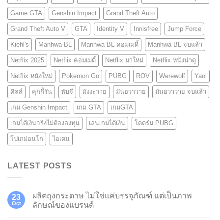
Game GTA
Genshin Impact
Grand Theft Auto
Grand Theft Auto V
GTA
Identity V
Innisfree
Jump Force
Kiehl's
Manhwa BL
Manhwa BL คอมเมดี้
Manhwa BL จบแล้ว
Netflix 2025
Netflix คอมเมดี้
Netflix มาใหม่
Netflix หนังน่าดู
Netflix หนังใหม่
Pokemon Go
PUBG
ROV
Werewolf
Yaoi
คีลส์
คุกกี้รัน
พับจี
มังงะวาย
มันฮวาวาย
มันฮวาวาย จบแล้ว
เกม Genshin Impact
เกม GTA
เกมGTA
เกมได้เงินจริงไม่ต้องลงทุน
เล่นเกมได้เงิน
โดดร่ม PUBG
โปเกม่อนโก
ไอเดน
LATEST POSTS
ผลิตถุงกระดาษ ไม่ใช่แค่บรรจุภัณฑ์ แต่เป็นภาพ
23
Oct
ลักษณ์ของแบรนด์