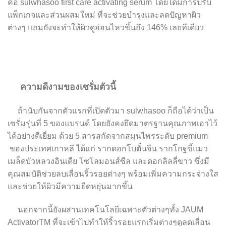
คือ sulwhasoo first care activating serum โดยได้มีการปรับ
แพ็กเกจและส่วนผสมใหม่ ที่จะช่วยบำรุงและลดปัญหาผิว
ต่างๆ แถมยังจะทำให้ผิวดูอ่อนไหวขึ้นถึง 146% เลยทีเดียว
ความดีงามของเซรั่มตัวนี้
ถ้านับกันจากตัวแรกที่เปิดตัวมา sulwhasoo ก็ถือได้ว่าเป็น
เซรั่มรุ่นที่ 5 ของแบรนด์ โดยยังคงยึดมาตรฐานคุณภาพเอาไว้
ได้อย่างดีเยี่ยม ด้วย 5 สารสกัดจากสมุนไพรระดับ premium
ของประเทศเกาหลี ได้แก่ รากดอกโบตั๋นจีน รากโกฐขี้แมว
เมล็ดบัวหลวงอินเดีย โซโลมอนส์ซีล และดอกลิลลี่ขาว ซึ่งมี
คุณสมบัติช่วยลบเลื่อนริ้วรอยต่างๆ พร้อมเพิ่มความกระจ่างใส
และช่วยให้ผิวมีความยืดหยุ่นมากขึ้น
นอกจากนี้ยังผสานเทคโนโลยีเฉพาะตัวต่างๆทั้ง JAUM
ActivatorTM ที่จะเข้าไปทำให้ริ้วรอยแรกเริ่มต่างๆดูลดเลื่อน