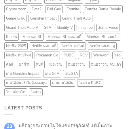
Crypto zoon
Dota2
Fall Guy
Fortnite
Fortnite Battle Royale
Game GTA
Genshin Impact
Grand Theft Auto
Grand Theft Auto V
GTA
Identity V
Innisfree
Jump Force
Kiehl's
Manhwa BL
Manhwa BL คอมเมดี้
Manhwa BL จบแล้ว
Netflix 2025
Netflix คอมเมดี้
Netflix มาใหม่
Netflix หนังน่าดู
Netflix หนังใหม่
Pokemon Go
PUBG
ROV
Werewolf
Yaoi
คีลส์
คุกกี้รัน
พับจี
มังงะวาย
มันฮวาวาย
มันฮวาวาย จบแล้ว
เกม Genshin Impact
เกม GTA
เกมGTA
เกมได้เงินจริงไม่ต้องลงทุน
เล่นเกมได้เงิน
โดดร่ม PUBG
โปเกม่อนโก
ไอเดน
LATEST POSTS
ผลิตถุงกระดาษ ไม่ใช่แค่บรรจุภัณฑ์ แต่เป็นภาพ
23