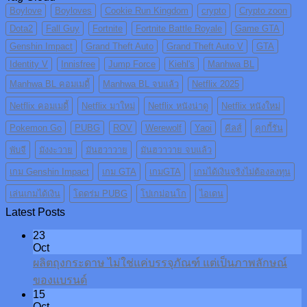
Boylove
Boyloves
Cookie Run Kingdom
crypto
Crypto zoon
Dota2
Fall Guy
Fortnite
Fortnite Battle Royale
Game GTA
Genshin Impact
Grand Theft Auto
Grand Theft Auto V
GTA
Identity V
Innisfree
Jump Force
Kiehl's
Manhwa BL
Manhwa BL คอมเมดี้
Manhwa BL จบแล้ว
Netflix 2025
Netflix คอมเมดี้
Netflix มาใหม่
Netflix หนังน่าดู
Netflix หนังใหม่
Pokemon Go
PUBG
ROV
Werewolf
Yaoi
คีลส์
คุกกี้รัน
พับจี
มังงะวาย
มันฮวาวาย
มันฮวาวาย จบแล้ว
เกม Genshin Impact
เกม GTA
เกมGTA
เกมได้เงินจริงไม่ต้องลงทุน
เล่นเกมได้เงิน
โดดร่ม PUBG
โปเกม่อนโก
ไอเดน
Latest Posts
23
Oct
ผลิตถุงกระดาษ ไม่ใช่แค่บรรจุภัณฑ์ แต่เป็นภาพลักษณ์
ของแบรนด์
15
Oct