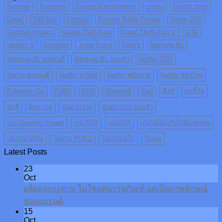
Boylove
Boyloves
Cookie Run Kingdom
crypto
Crypto zoon
Dota2
Fall Guy
Fortnite
Fortnite Battle Royale
Game GTA
Genshin Impact
Grand Theft Auto
Grand Theft Auto V
GTA
Identity V
Innisfree
Jump Force
Kiehl's
Manhwa BL
Manhwa BL คอมเมดี้
Manhwa BL จบแล้ว
Netflix 2025
Netflix คอมเมดี้
Netflix มาใหม่
Netflix หนังน่าดู
Netflix หนังใหม่
Pokemon Go
PUBG
ROV
Werewolf
Yaoi
คีลส์
คุกกี้รัน
พับจี
มังงะวาย
มันฮวาวาย
มันฮวาวาย จบแล้ว
เกม Genshin Impact
เกม GTA
เกมGTA
เกมได้เงินจริงไม่ต้องลงทุน
เล่นเกมได้เงิน
โดดร่ม PUBG
โปเกม่อนโก
ไอเดน
Latest Posts
23
Oct
ผลิตถุงกระดาษ ไม่ใช่แค่บรรจุภัณฑ์ แต่เป็นภาพลักษณ์
ของแบรนด์
15
Oct