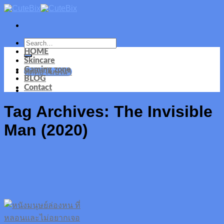
Skip
to
content
HOME
Skincare
Gaming zone
ติดต่อโฆษณา
BLOG
Contact
Tag Archives:
The Invisible
Man (2020)