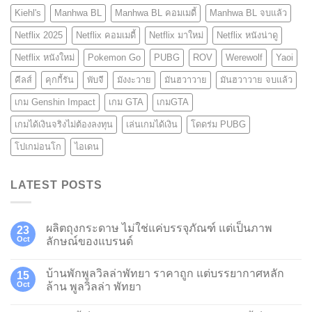
Kiehl's
Manhwa BL
Manhwa BL คอมเมดี้
Manhwa BL จบแล้ว
Netflix 2025
Netflix คอมเมดี้
Netflix มาใหม่
Netflix หนังน่าดู
Netflix หนังใหม่
Pokemon Go
PUBG
ROV
Werewolf
Yaoi
คีลส์
คุกกี้รัน
พับจี
มังงะวาย
มันฮวาวาย
มันฮวาวาย จบแล้ว
เกม Genshin Impact
เกม GTA
เกมGTA
เกมได้เงินจริงไม่ต้องลงทุน
เล่นเกมได้เงิน
โดดร่ม PUBG
โปเกม่อนโก
ไอเดน
LATEST POSTS
ผลิตถุงกระดาษ ไม่ใช่แค่บรรจุภัณฑ์ แต่เป็นภาพ
23
Oct
ลักษณ์ของแบรนด์
บ้านพักพูลวิลล่าพัทยา ราคาถูก แต่บรรยากาศหลัก
15
Oct
ล้าน พูลวิลล่า พัทยา