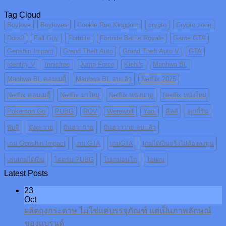
Tag Cloud
Boylove
Boyloves
Cookie Run Kingdom
crypto
Crypto zoon
Dota2
Fall Guy
Fortnite
Fortnite Battle Royale
Game GTA
Genshin Impact
Grand Theft Auto
Grand Theft Auto V
GTA
Identity V
Innisfree
Jump Force
Kiehl's
Manhwa BL
Manhwa BL คอมเมดี้
Manhwa BL จบแล้ว
Netflix 2025
Netflix คอมเมดี้
Netflix มาใหม่
Netflix หนังน่าดู
Netflix หนังใหม่
Pokemon Go
PUBG
ROV
Werewolf
Yaoi
คีลส์
คุกกี้รัน
พับจี
มังงะวาย
มันฮวาวาย
มันฮวาวาย จบแล้ว
เกม Genshin Impact
เกม GTA
เกมGTA
เกมได้เงินจริงไม่ต้องลงทุน
เล่นเกมได้เงิน
โดดร่ม PUBG
โปเกม่อนโก
ไอเดน
Latest Posts
23
Oct
ผลิตถุงกระดาษ ไม่ใช่แค่บรรจุภัณฑ์ แต่เป็นภาพลักษณ์
ของแบรนด์