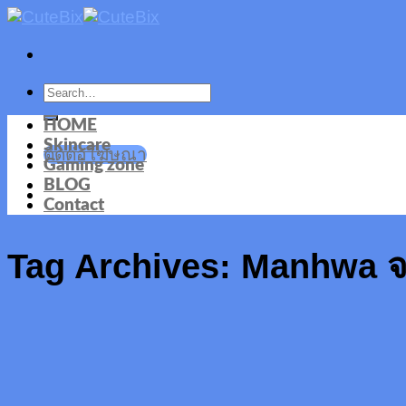
Skip
to
content
HOME
Skincare
ติดต่อโฆษณา
Gaming zone
BLOG
Contact
Tag Archives:
Manhwa จ