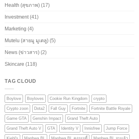
Health (สุขภาพ)
(17)
Investment
(41)
Marketing
(4)
Mutelu (สายมู มูเตลู)
(5)
News (ข่าวสาร)
(2)
Skincare
(118)
TAG CLOUD
Boylove
Boyloves
Cookie Run Kingdom
crypto
Crypto zoon
Dota2
Fall Guy
Fortnite
Fortnite Battle Royale
Game GTA
Genshin Impact
Grand Theft Auto
Grand Theft Auto V
GTA
Identity V
Innisfree
Jump Force
Kiehl's
Manhwa BL
Manhwa BL คอมเมดี้
Manhwa BL จบแล้ว