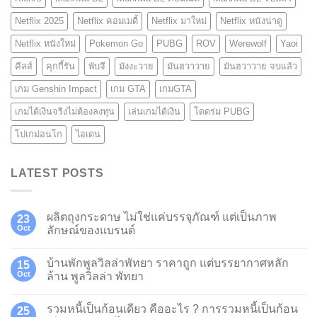
Netflix 2025
Netflix คอมเมดี้
Netflix มาใหม่
Netflix หนังน่าดู
Netflix หนังใหม่
Pokemon Go
PUBG
ROV
Werewolf
Yaoi
คีลส์
คุกกี้รัน
พับจี
มังงะวาย
มันฮวาวาย
มันฮวาวาย จบแล้ว
เกม Genshin Impact
เกม GTA
เกมGTA
เกมได้เงินจริงไม่ต้องลงทุน
เล่นเกมได้เงิน
โดดร่ม PUBG
โปเกม่อนโก
ไอเดน
LATEST POSTS
ผลิตถุงกระดาษ ไม่ใช่แค่บรรจุภัณฑ์ แต่เป็นภาพ
23
Oct
ลักษณ์ของแบรนด์
บ้านพักพูลวิลล่าพัทยา ราคาถูก แต่บรรยากาศหลัก
15
Oct
ล้าน พูลวิลล่า พัทยา
รวมหนี้เป็นก้อนเดียว คืออะไร ? การรวมหนี้เป็นก้อน
25