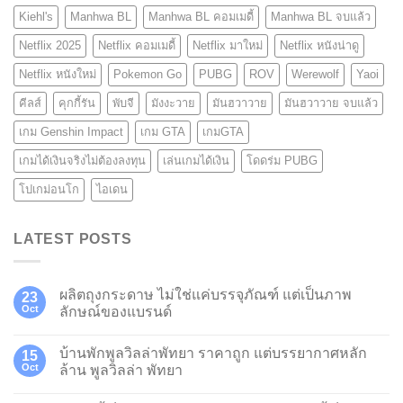
Kiehl's
Manhwa BL
Manhwa BL คอมเมดี้
Manhwa BL จบแล้ว
Netflix 2025
Netflix คอมเมดี้
Netflix มาใหม่
Netflix หนังน่าดู
Netflix หนังใหม่
Pokemon Go
PUBG
ROV
Werewolf
Yaoi
คีลส์
คุกกี้รัน
พับจี
มังงะวาย
มันฮวาวาย
มันฮวาวาย จบแล้ว
เกม Genshin Impact
เกม GTA
เกมGTA
เกมได้เงินจริงไม่ต้องลงทุน
เล่นเกมได้เงิน
โดดร่ม PUBG
โปเกม่อนโก
ไอเดน
LATEST POSTS
ผลิตถุงกระดาษ ไม่ใช่แค่บรรจุภัณฑ์ แต่เป็นภาพ
23
Oct
ลักษณ์ของแบรนด์
บ้านพักพูลวิลล่าพัทยา ราคาถูก แต่บรรยากาศหลัก
15
Oct
ล้าน พูลวิลล่า พัทยา