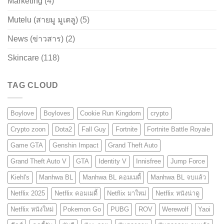
Marketing
(4)
Mutelu (สายมู มูเตลู)
(5)
News (ข่าวสาร)
(2)
Skincare
(118)
TAG CLOUD
Boylove
Boyloves
Cookie Run Kingdom
crypto
Crypto zoon
Dota2
Fall Guy
Fortnite
Fortnite Battle Royale
Game GTA
Genshin Impact
Grand Theft Auto
Grand Theft Auto V
GTA
Identity V
Innisfree
Jump Force
Kiehl's
Manhwa BL
Manhwa BL คอมเมดี้
Manhwa BL จบแล้ว
Netflix 2025
Netflix คอมเมดี้
Netflix มาใหม่
Netflix หนังน่าดู
Netflix หนังใหม่
Pokemon Go
PUBG
ROV
Werewolf
Yaoi