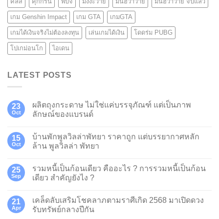
คีลส์
คุกกี้รัน
พับจี
มังงะวาย
มันฮวาวาย
มันฮวาวาย จบแล้ว
เกม Genshin Impact
เกม GTA
เกมGTA
เกมได้เงินจริงไม่ต้องลงทุน
เล่นเกมได้เงิน
โดดร่ม PUBG
โปเกม่อนโก
ไอเดน
LATEST POSTS
ผลิตถุงกระดาษ ไม่ใช่แค่บรรจุภัณฑ์ แต่เป็นภาพ
23
Oct
ลักษณ์ของแบรนด์
บ้านพักพูลวิลล่าพัทยา ราคาถูก แต่บรรยากาศหลัก
15
Oct
ล้าน พูลวิลล่า พัทยา
รวมหนี้เป็นก้อนเดียว คืออะไร ? การรวมหนี้เป็นก้อน
25
Sep
เดียว สำคัญยังไง ?
เคล็ดลับเสริมโชคลาภตามราศีเกิด 2568 มาเปิดดวง
21
Apr
รับทรัพย์กลางปีกัน