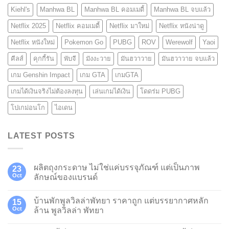
Kiehl's
Manhwa BL
Manhwa BL คอมเมดี้
Manhwa BL จบแล้ว
Netflix 2025
Netflix คอมเมดี้
Netflix มาใหม่
Netflix หนังน่าดู
Netflix หนังใหม่
Pokemon Go
PUBG
ROV
Werewolf
Yaoi
คีลส์
คุกกี้รัน
พับจี
มังงะวาย
มันฮวาวาย
มันฮวาวาย จบแล้ว
เกม Genshin Impact
เกม GTA
เกมGTA
เกมได้เงินจริงไม่ต้องลงทุน
เล่นเกมได้เงิน
โดดร่ม PUBG
โปเกม่อนโก
ไอเดน
LATEST POSTS
ผลิตถุงกระดาษ ไม่ใช่แค่บรรจุภัณฑ์ แต่เป็นภาพ
23
Oct
ลักษณ์ของแบรนด์
บ้านพักพูลวิลล่าพัทยา ราคาถูก แต่บรรยากาศหลัก
15
Oct
ล้าน พูลวิลล่า พัทยา