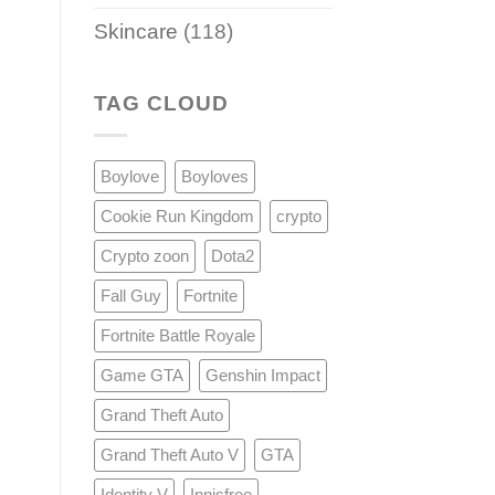
Skincare
(118)
TAG CLOUD
Boylove
Boyloves
Cookie Run Kingdom
crypto
Crypto zoon
Dota2
Fall Guy
Fortnite
Fortnite Battle Royale
Game GTA
Genshin Impact
Grand Theft Auto
Grand Theft Auto V
GTA
Identity V
Innisfree