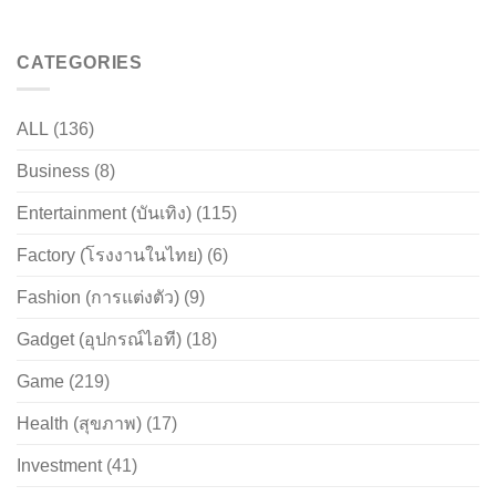
CATEGORIES
ALL
(136)
Business
(8)
Entertainment (บันเทิง)
(115)
Factory (โรงงานในไทย)
(6)
Fashion (การแต่งตัว)
(9)
Gadget (อุปกรณ์ไอที)
(18)
Game
(219)
Health (สุขภาพ)
(17)
Investment
(41)