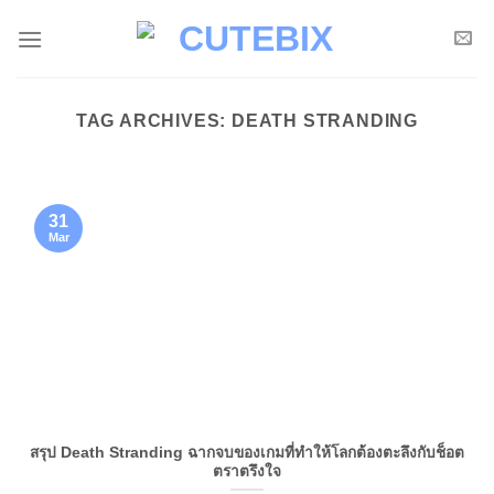
Skip
to
content
TAG ARCHIVES:
DEATH STRANDING
31
Mar
สรุป Death Stranding ฉากจบของเกมที่ทำให้โลกต้องตะลึงกับช็อต
ตราตรึงใจ