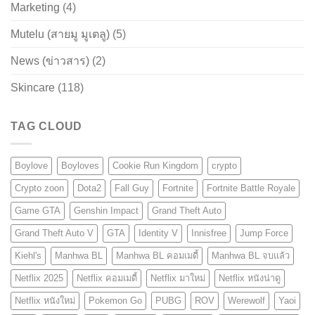
Marketing
(4)
Mutelu (สายมู มูเตลู)
(5)
News (ข่าวสาร)
(2)
Skincare
(118)
TAG CLOUD
Boylove
Boyloves
Cookie Run Kingdom
crypto
Crypto zoon
Dota2
Fall Guy
Fortnite
Fortnite Battle Royale
Game GTA
Genshin Impact
Grand Theft Auto
Grand Theft Auto V
GTA
Identity V
Innisfree
Jump Force
Kiehl's
Manhwa BL
Manhwa BL คอมเมดี้
Manhwa BL จบแล้ว
Netflix 2025
Netflix คอมเมดี้
Netflix มาใหม่
Netflix หนังน่าดู
Netflix หนังใหม่
Pokemon Go
PUBG
ROV
Werewolf
Yaoi