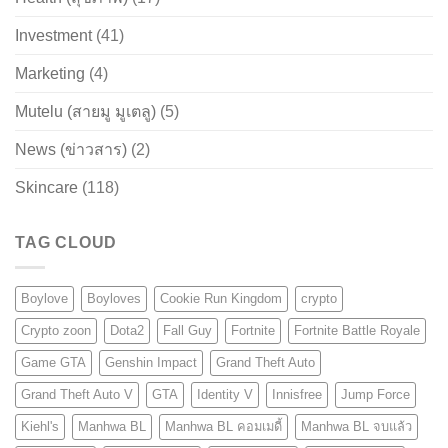
Investment
(41)
Marketing
(4)
Mutelu (สายมู มูเตลู)
(5)
News (ข่าวสาร)
(2)
Skincare
(118)
TAG CLOUD
Boylove
Boyloves
Cookie Run Kingdom
crypto
Crypto zoon
Dota2
Fall Guy
Fortnite
Fortnite Battle Royale
Game GTA
Genshin Impact
Grand Theft Auto
Grand Theft Auto V
GTA
Identity V
Innisfree
Jump Force
Kiehl's
Manhwa BL
Manhwa BL คอมเมดี้
Manhwa BL จบแล้ว