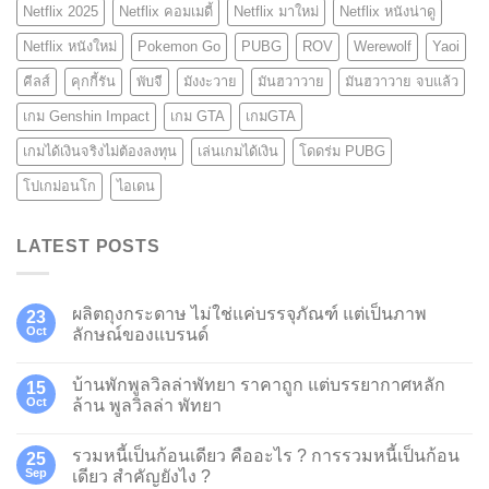
Netflix 2025
Netflix คอมเมดี้
Netflix มาใหม่
Netflix หนังน่าดู
Netflix หนังใหม่
Pokemon Go
PUBG
ROV
Werewolf
Yaoi
คีลส์
คุกกี้รัน
พับจี
มังงะวาย
มันฮวาวาย
มันฮวาวาย จบแล้ว
เกม Genshin Impact
เกม GTA
เกมGTA
เกมได้เงินจริงไม่ต้องลงทุน
เล่นเกมได้เงิน
โดดร่ม PUBG
โปเกม่อนโก
ไอเดน
LATEST POSTS
ผลิตถุงกระดาษ ไม่ใช่แค่บรรจุภัณฑ์ แต่เป็นภาพ
23
Oct
ลักษณ์ของแบรนด์
บ้านพักพูลวิลล่าพัทยา ราคาถูก แต่บรรยากาศหลัก
15
Oct
ล้าน พูลวิลล่า พัทยา
รวมหนี้เป็นก้อนเดียว คืออะไร ? การรวมหนี้เป็นก้อน
25
Sep
เดียว สำคัญยังไง ?