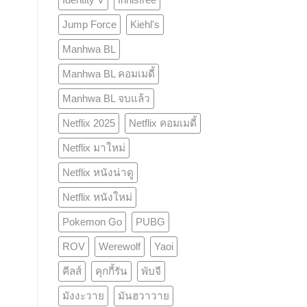
Jump Force
Kiehl's
Manhwa BL
Manhwa BL คอมเมดี้
Manhwa BL จบแล้ว
Netflix 2025
Netflix คอมเมดี้
Netflix มาใหม่
Netflix หนังน่าดู
Netflix หนังใหม่
Pokemon Go
PUBG
ROV
Werewolf
Yaoi
คีลส์
คุกกี้รัน
พับจี
มังงะวาย
มันฮวาวาย