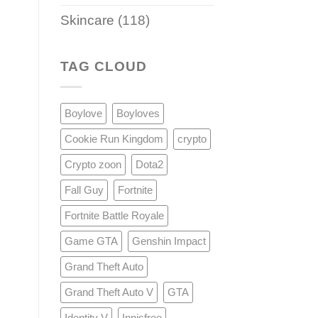
Skincare
(118)
TAG CLOUD
Boylove
Boyloves
Cookie Run Kingdom
crypto
Crypto zoon
Dota2
Fall Guy
Fortnite
Fortnite Battle Royale
Game GTA
Genshin Impact
Grand Theft Auto
Grand Theft Auto V
GTA
Identity V
Innisfree