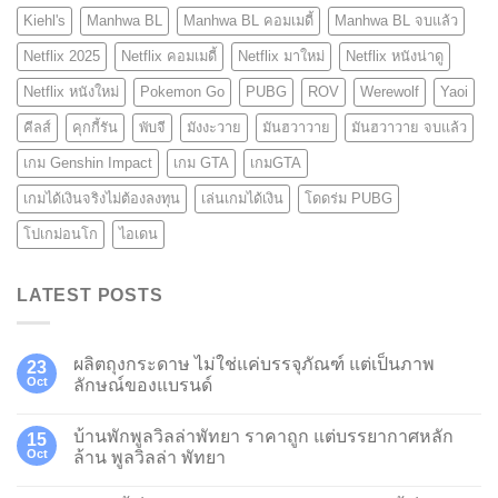
Kiehl's
Manhwa BL
Manhwa BL คอมเมดี้
Manhwa BL จบแล้ว
Netflix 2025
Netflix คอมเมดี้
Netflix มาใหม่
Netflix หนังน่าดู
Netflix หนังใหม่
Pokemon Go
PUBG
ROV
Werewolf
Yaoi
คีลส์
คุกกี้รัน
พับจี
มังงะวาย
มันฮวาวาย
มันฮวาวาย จบแล้ว
เกม Genshin Impact
เกม GTA
เกมGTA
เกมได้เงินจริงไม่ต้องลงทุน
เล่นเกมได้เงิน
โดดร่ม PUBG
โปเกม่อนโก
ไอเดน
LATEST POSTS
ผลิตถุงกระดาษ ไม่ใช่แค่บรรจุภัณฑ์ แต่เป็นภาพ
23
Oct
ลักษณ์ของแบรนด์
บ้านพักพูลวิลล่าพัทยา ราคาถูก แต่บรรยากาศหลัก
15
Oct
ล้าน พูลวิลล่า พัทยา