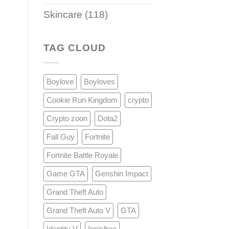
Skincare
(118)
TAG CLOUD
Boylove
Boyloves
Cookie Run Kingdom
crypto
Crypto zoon
Dota2
Fall Guy
Fortnite
Fortnite Battle Royale
Game GTA
Genshin Impact
Grand Theft Auto
Grand Theft Auto V
GTA
Identity V
Innisfree