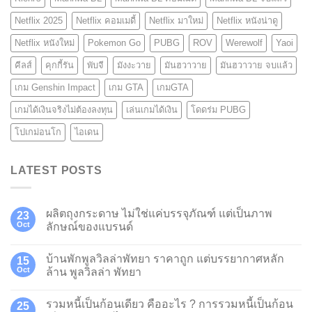
Netflix 2025
Netflix คอมเมดี้
Netflix มาใหม่
Netflix หนังน่าดู
Netflix หนังใหม่
Pokemon Go
PUBG
ROV
Werewolf
Yaoi
คีลส์
คุกกี้รัน
พับจี
มังงะวาย
มันฮวาวาย
มันฮวาวาย จบแล้ว
เกม Genshin Impact
เกม GTA
เกมGTA
เกมได้เงินจริงไม่ต้องลงทุน
เล่นเกมได้เงิน
โดดร่ม PUBG
โปเกม่อนโก
ไอเดน
LATEST POSTS
ผลิตถุงกระดาษ ไม่ใช่แค่บรรจุภัณฑ์ แต่เป็นภาพ
23
Oct
ลักษณ์ของแบรนด์
บ้านพักพูลวิลล่าพัทยา ราคาถูก แต่บรรยากาศหลัก
15
Oct
ล้าน พูลวิลล่า พัทยา
รวมหนี้เป็นก้อนเดียว คืออะไร ? การรวมหนี้เป็นก้อน
25