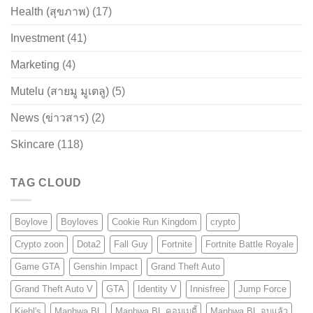
Health (สุขภาพ)
(17)
Investment
(41)
Marketing
(4)
Mutelu (สายมู มูเตลู)
(5)
News (ข่าวสาร)
(2)
Skincare
(118)
TAG CLOUD
Boylove
Boyloves
Cookie Run Kingdom
crypto
Crypto zoon
Dota2
Fall Guy
Fortnite
Fortnite Battle Royale
Game GTA
Genshin Impact
Grand Theft Auto
Grand Theft Auto V
GTA
Identity V
Innisfree
Jump Force
Kiehl's
Manhwa BL
Manhwa BL คอมเมดี้
Manhwa BL จบแล้ว