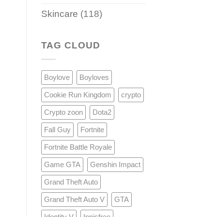
Skincare
(118)
TAG CLOUD
Boylove
Boyloves
Cookie Run Kingdom
crypto
Crypto zoon
Dota2
Fall Guy
Fortnite
Fortnite Battle Royale
Game GTA
Genshin Impact
Grand Theft Auto
Grand Theft Auto V
GTA
Identity V
Innisfree