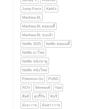
Jump Force
Kiehl's
Manhwa BL
Manhwa BL คอมเมดี้
Manhwa BL จบแล้ว
Netflix 2025
Netflix คอมเมดี้
Netflix มาใหม่
Netflix หนังน่าดู
Netflix หนังใหม่
Pokemon Go
PUBG
ROV
Werewolf
Yaoi
คีลส์
คุกกี้รัน
พับจี
มังงะวาย
มันฮวาวาย