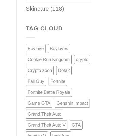
Skincare
(118)
TAG CLOUD
Boylove
Boyloves
Cookie Run Kingdom
crypto
Crypto zoon
Dota2
Fall Guy
Fortnite
Fortnite Battle Royale
Game GTA
Genshin Impact
Grand Theft Auto
Grand Theft Auto V
GTA
Identity V
Innisfree