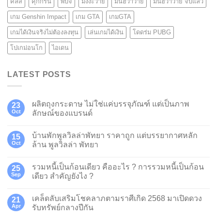
คีลส์
คุกกี้รัน
พับจี
มังงะวาย
มันฮวาวาย
มันฮวาวาย จบแล้ว
เกม Genshin Impact
เกม GTA
เกมGTA
เกมได้เงินจริงไม่ต้องลงทุน
เล่นเกมได้เงิน
โดดร่ม PUBG
โปเกม่อนโก
ไอเดน
LATEST POSTS
ผลิตถุงกระดาษ ไม่ใช่แค่บรรจุภัณฑ์ แต่เป็นภาพ
23
Oct
ลักษณ์ของแบรนด์
บ้านพักพูลวิลล่าพัทยา ราคาถูก แต่บรรยากาศหลัก
15
Oct
ล้าน พูลวิลล่า พัทยา
รวมหนี้เป็นก้อนเดียว คืออะไร ? การรวมหนี้เป็นก้อน
25
Sep
เดียว สำคัญยังไง ?
เคล็ดลับเสริมโชคลาภตามราศีเกิด 2568 มาเปิดดวง
21
Apr
รับทรัพย์กลางปีกัน