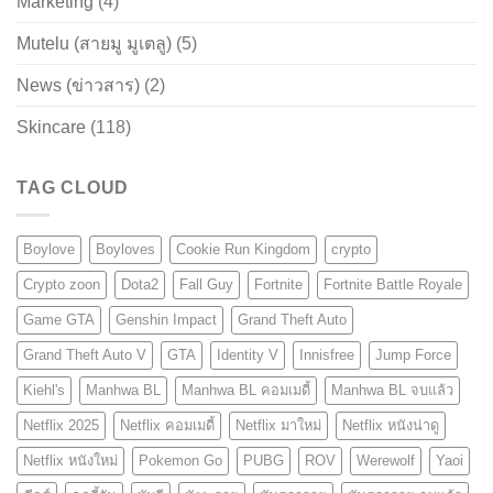
Marketing
(4)
Mutelu (สายมู มูเตลู)
(5)
News (ข่าวสาร)
(2)
Skincare
(118)
TAG CLOUD
Boylove
Boyloves
Cookie Run Kingdom
crypto
Crypto zoon
Dota2
Fall Guy
Fortnite
Fortnite Battle Royale
Game GTA
Genshin Impact
Grand Theft Auto
Grand Theft Auto V
GTA
Identity V
Innisfree
Jump Force
Kiehl's
Manhwa BL
Manhwa BL คอมเมดี้
Manhwa BL จบแล้ว
Netflix 2025
Netflix คอมเมดี้
Netflix มาใหม่
Netflix หนังน่าดู
Netflix หนังใหม่
Pokemon Go
PUBG
ROV
Werewolf
Yaoi