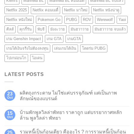
Kiehl's
Manhwa BL
Manhwa BL คอมเมดี้
Manhwa BL จบแล้ว
Netflix 2025
Netflix คอมเมดี้
Netflix มาใหม่
Netflix หนังน่าดู
Netflix หนังใหม่
Pokemon Go
PUBG
ROV
Werewolf
Yaoi
คีลส์
คุกกี้รัน
พับจี
มังงะวาย
มันฮวาวาย
มันฮวาวาย จบแล้ว
เกม Genshin Impact
เกม GTA
เกมGTA
เกมได้เงินจริงไม่ต้องลงทุน
เล่นเกมได้เงิน
โดดร่ม PUBG
โปเกม่อนโก
ไอเดน
LATEST POSTS
ผลิตถุงกระดาษ ไม่ใช่แค่บรรจุภัณฑ์ แต่เป็นภาพ
23
Oct
ลักษณ์ของแบรนด์
บ้านพักพูลวิลล่าพัทยา ราคาถูก แต่บรรยากาศหลัก
15
Oct
ล้าน พูลวิลล่า พัทยา
รวมหนี้เป็นก้อนเดียว คืออะไร ? การรวมหนี้เป็นก้อน
25