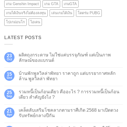
เกม Genshin Impact
เกม GTA
เกมGTA
เกมได้เงินจริงไม่ต้องลงทุน
เล่นเกมได้เงิน
โดดร่ม PUBG
โปเกม่อนโก
ไอเดน
LATEST POSTS
ผลิตถุงกระดาษ ไม่ใช่แค่บรรจุภัณฑ์ แต่เป็นภาพ
23
Oct
ลักษณ์ของแบรนด์
บ้านพักพูลวิลล่าพัทยา ราคาถูก แต่บรรยากาศหลัก
15
Oct
ล้าน พูลวิลล่า พัทยา
รวมหนี้เป็นก้อนเดียว คืออะไร ? การรวมหนี้เป็นก้อน
25
Sep
เดียว สำคัญยังไง ?
เคล็ดลับเสริมโชคลาภตามราศีเกิด 2568 มาเปิดดวง
21
Apr
รับทรัพย์กลางปีกัน