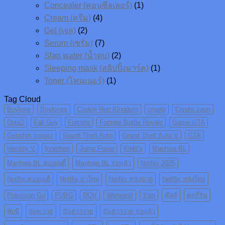
Concealer (คอนซีลเลอร์)
(1)
Cream (ครีม)
(4)
Gel (เจล)
(2)
Serum (เซรั่ม)
(7)
Slap water (น้ำตบ)
(2)
Sleeping mask (สลิปปิ้งมาร์ค)
(1)
Toner (โทนเนอร์)
(1)
Tag Cloud
Boylove
Boyloves
Cookie Run Kingdom
crypto
Crypto zoon
Dota2
Fall Guy
Fortnite
Fortnite Battle Royale
Game GTA
Genshin Impact
Grand Theft Auto
Grand Theft Auto V
GTA
Identity V
Innisfree
Jump Force
Kiehl's
Manhwa BL
Manhwa BL คอมเมดี้
Manhwa BL จบแล้ว
Netflix 2025
Netflix คอมเมดี้
Netflix มาใหม่
Netflix หนังน่าดู
Netflix หนังใหม่
Pokemon Go
PUBG
ROV
Werewolf
Yaoi
คีลส์
คุกกี้รัน
พับจี
มังงะวาย
มันฮวาวาย
มันฮวาวาย จบแล้ว