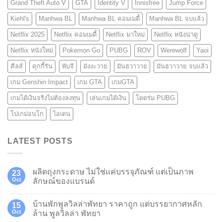
Grand Theft Auto V
GTA
Identity V
Innisfree
Jump Force
Kiehl's
Manhwa BL
Manhwa BL คอมเมดี้
Manhwa BL จบแล้ว
Netflix 2025
Netflix คอมเมดี้
Netflix มาใหม่
Netflix หนังน่าดู
Netflix หนังใหม่
Pokemon Go
PUBG
ROV
Werewolf
Yaoi
คีลส์
คุกกี้รัน
พับจี
มังงะวาย
มันฮวาวาย
มันฮวาวาย จบแล้ว
เกม Genshin Impact
เกม GTA
เกมGTA
เกมได้เงินจริงไม่ต้องลงทุน
เล่นเกมได้เงิน
โดดร่ม PUBG
โปเกม่อนโก
ไอเดน
LATEST POSTS
ผลิตถุงกระดาษ ไม่ใช่แค่บรรจุภัณฑ์ แต่เป็นภาพ
23
Oct
ลักษณ์ของแบรนด์
บ้านพักพูลวิลล่าพัทยา ราคาถูก แต่บรรยากาศหลัก
15
Oct
ล้าน พูลวิลล่า พัทยา