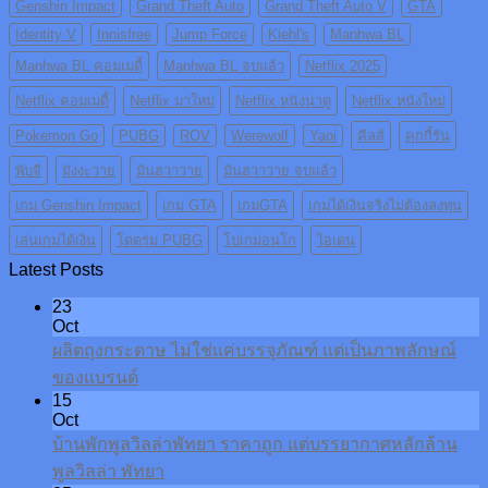
Genshin Impact
Grand Theft Auto
Grand Theft Auto V
GTA
Identity V
Innisfree
Jump Force
Kiehl's
Manhwa BL
Manhwa BL คอมเมดี้
Manhwa BL จบแล้ว
Netflix 2025
Netflix คอมเมดี้
Netflix มาใหม่
Netflix หนังน่าดู
Netflix หนังใหม่
Pokemon Go
PUBG
ROV
Werewolf
Yaoi
คีลส์
คุกกี้รัน
พับจี
มังงะวาย
มันฮวาวาย
มันฮวาวาย จบแล้ว
เกม Genshin Impact
เกม GTA
เกมGTA
เกมได้เงินจริงไม่ต้องลงทุน
เล่นเกมได้เงิน
โดดร่ม PUBG
โปเกม่อนโก
ไอเดน
Latest Posts
23
Oct
ผลิตถุงกระดาษ ไม่ใช่แค่บรรจุภัณฑ์ แต่เป็นภาพลักษณ์
ของแบรนด์
15
Oct
บ้านพักพูลวิลล่าพัทยา ราคาถูก แต่บรรยากาศหลักล้าน
พูลวิลล่า พัทยา