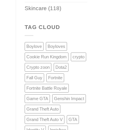
Skincare
(118)
TAG CLOUD
Boylove
Boyloves
Cookie Run Kingdom
crypto
Crypto zoon
Dota2
Fall Guy
Fortnite
Fortnite Battle Royale
Game GTA
Genshin Impact
Grand Theft Auto
Grand Theft Auto V
GTA
Identity V
Innisfree