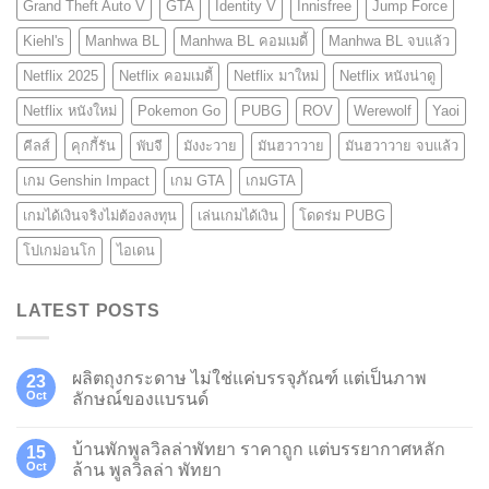
Grand Theft Auto V
GTA
Identity V
Innisfree
Jump Force
Kiehl's
Manhwa BL
Manhwa BL คอมเมดี้
Manhwa BL จบแล้ว
Netflix 2025
Netflix คอมเมดี้
Netflix มาใหม่
Netflix หนังน่าดู
Netflix หนังใหม่
Pokemon Go
PUBG
ROV
Werewolf
Yaoi
คีลส์
คุกกี้รัน
พับจี
มังงะวาย
มันฮวาวาย
มันฮวาวาย จบแล้ว
เกม Genshin Impact
เกม GTA
เกมGTA
เกมได้เงินจริงไม่ต้องลงทุน
เล่นเกมได้เงิน
โดดร่ม PUBG
โปเกม่อนโก
ไอเดน
LATEST POSTS
ผลิตถุงกระดาษ ไม่ใช่แค่บรรจุภัณฑ์ แต่เป็นภาพ
23
Oct
ลักษณ์ของแบรนด์
บ้านพักพูลวิลล่าพัทยา ราคาถูก แต่บรรยากาศหลัก
15
Oct
ล้าน พูลวิลล่า พัทยา