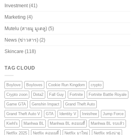
Investment
(41)
Marketing
(4)
Mutelu (สายมู มูเตลู)
(5)
News (ข่าวสาร)
(2)
Skincare
(118)
TAG CLOUD
Boylove
Boyloves
Cookie Run Kingdom
crypto
Crypto zoon
Dota2
Fall Guy
Fortnite
Fortnite Battle Royale
Game GTA
Genshin Impact
Grand Theft Auto
Grand Theft Auto V
GTA
Identity V
Innisfree
Jump Force
Kiehl's
Manhwa BL
Manhwa BL คอมเมดี้
Manhwa BL จบแล้ว
Netflix 2025
Netflix คอมเมดี้
Netflix มาใหม่
Netflix หนังน่าดู