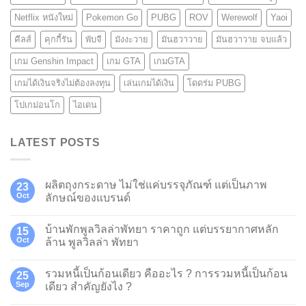
Netflix หนังใหม่
Pokemon Go
PUBG
ROV
Werewolf
Yaoi
คีลส์
คุกกี้รัน
พับจี
มังงะวาย
มันฮวาวาย
มันฮวาวาย จบแล้ว
เกม Genshin Impact
เกม GTA
เกมGTA
เกมได้เงินจริงไม่ต้องลงทุน
เล่นเกมได้เงิน
โดดร่ม PUBG
โปเกม่อนโก
ไอเดน
LATEST POSTS
ผลิตถุงกระดาษ ไม่ใช่แค่บรรจุภัณฑ์ แต่เป็นภาพ
23
Oct
ลักษณ์ของแบรนด์
บ้านพักพูลวิลล่าพัทยา ราคาถูก แต่บรรยากาศหลัก
15
Oct
ล้าน พูลวิลล่า พัทยา
รวมหนี้เป็นก้อนเดียว คืออะไร ? การรวมหนี้เป็นก้อน
25
Sep
เดียว สำคัญยังไง ?