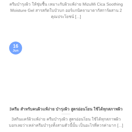
ครีมบำรุงผิว ให้ชุ่มชื้น เหมาะกับผิวแพ้ง่าย MizuMi Cica Soothing
Moisture Gel สารสกัดใบบัวบก ออร์แกนิคจามาดากัสการ์ผสาน 2
คุณประโยชน์ [...]
16
Jun
3ครีม สำหรับคนผิวแพ้ง่าย บำรุงผิว สูตรอ่อนโยน ใช้ได้ทุกสภาพผิว
3สกินแคร์ผิวแพ้ง่าย ครีมบำรุงผิว สูตรอ่อนโยน ใช้ได้ทุกสภาพผิว
บอกเลยว่าเหล่าครีมบำรุงทั้งสามตัวนี้นั้น เป็นอะไรที่ควรค่ามาก [...]