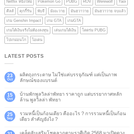
Netflix หนังใหม่
Pokemon Go
PUBG
ROV
Werewolf
Yaoi
คีลส์
คุกกี้รัน
พับจี
มังงะวาย
มันฮวาวาย
มันฮวาวาย จบแล้ว
เกม Genshin Impact
เกม GTA
เกมGTA
เกมได้เงินจริงไม่ต้องลงทุน
เล่นเกมได้เงิน
โดดร่ม PUBG
โปเกม่อนโก
ไอเดน
LATEST POSTS
ผลิตถุงกระดาษ ไม่ใช่แค่บรรจุภัณฑ์ แต่เป็นภาพ
23
Oct
ลักษณ์ของแบรนด์
บ้านพักพูลวิลล่าพัทยา ราคาถูก แต่บรรยากาศหลัก
15
Oct
ล้าน พูลวิลล่า พัทยา
รวมหนี้เป็นก้อนเดียว คืออะไร ? การรวมหนี้เป็นก้อน
25
Sep
เดียว สำคัญยังไง ?
เคล็ดลับเสริมโชคลาภตามราศีเกิด 2568 มาเปิดดวง
21