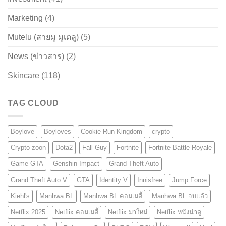
Marketing
(4)
Mutelu (สายมู มูเตลู)
(5)
News (ข่าวสาร)
(2)
Skincare
(118)
TAG CLOUD
Boylove
Boyloves
Cookie Run Kingdom
crypto
Crypto zoon
Dota2
Fall Guy
Fortnite
Fortnite Battle Royale
Game GTA
Genshin Impact
Grand Theft Auto
Grand Theft Auto V
GTA
Identity V
Innisfree
Jump Force
Kiehl's
Manhwa BL
Manhwa BL คอมเมดี้
Manhwa BL จบแล้ว
Netflix 2025
Netflix คอมเมดี้
Netflix มาใหม่
Netflix หนังน่าดู